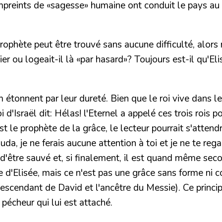
empreints de «sagesse» humaine ont conduit le pays au
e prophète peut être trouvé sans aucune difficulté, al
ou logeait-il là «par hasard»? Toujours est-il qu'Elis
étonnent par leur dureté. Bien que le roi vive dans le
 d'Israël dit: Hélas! l'Eternel a appelé ces trois rois 
st le prophète de la grâce, le lecteur pourrait s'atten
Juda, je ne ferais aucune attention à toi et je ne te reg
'être sauvé et, si finalement, il est quand même secou
 d'Elisée, mais ce n'est pas une grâce sans forme ni c
e descendant de David et l'ancêtre du Messie). Ce prin
pécheur qui lui est attaché.