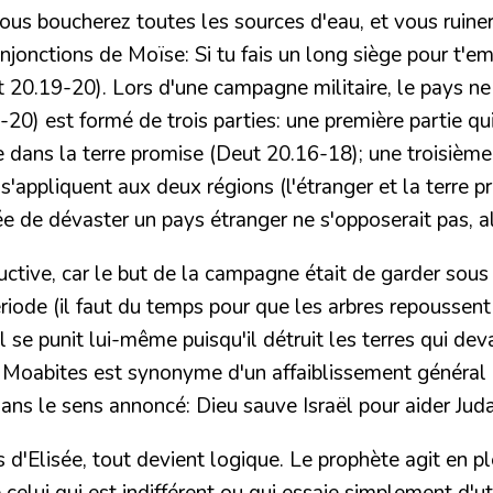
, vous boucherez toutes les sources d'eau, et vous ruin
 injonctions de Moïse: Si tu fais un long siège pour t'e
t 20.19-20
). Lors d'une campagne militaire, le pays ne
0-20
) est formé de trois parties: une première partie qui
 dans la terre promise (
Deut 20.16-18
); une troisième
'appliquent aux deux régions (l'étranger et la terre p
isée de dévaster un pays étranger ne s'opposerait pas, a
uctive, car le but de la campagne était de garder sous
ode (il faut du temps pour que les arbres repoussent e
ël se punit lui-même puisqu'il détruit les terres qui dev
es Moabites est synonyme d'un affaiblissement général
ns le sens annoncé: Dieu sauve Israël pour aider Juda 
'Elisée, tout devient logique. Le prophète agit en ple