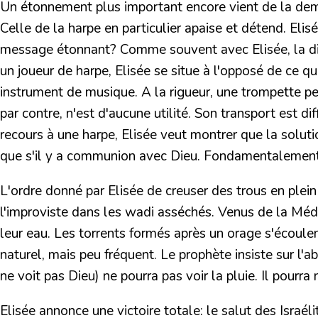
Un étonnement plus important encore vient de la dem
Celle de la harpe en particulier apaise et détend. Elis
message étonnant? Comme souvent avec Elisée, la dime
un joueur de harpe, Elisée se situe à l'opposé de ce q
instrument de musique.
A la rigueur, une trompette p
par contre, n'est d'aucune utilité.
Son transport est dif
recours à une harpe, Elisée veut montrer que la soluti
que s'il y a communion avec Dieu. Fondamentalement, c
L'ordre donné par Elisée de
creuser des trous en plei
l'improviste dans les wadi asséchés. Venus de la Méd
leur eau. Les torrents formés après un orage s'écoule
naturel, mais peu fréquent. Le prophète insiste sur l'
ne voit pas Dieu) ne pourra pas voir la pluie. Il pourra
Elisée annonce une victoire totale
: le salut des Israé