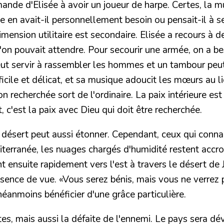
ande d'Elisée à avoir
un joueur de harpe
. Certes, la m
ée en avait-il personnellement besoin ou pensait-il à s
nsion utilitaire est secondaire. Elisée a recours à d
u'on pouvait attendre.
Pour secourir une armée, on a bes
eut servir à rassembler les hommes et un tambour peu
ficile et délicat, et sa musique adoucit les mœurs au l
on recherchée sort de l'ordinaire. La paix intérieure e
'est la paix avec Dieu qui doit être recherchée.
n désert
peut aussi étonner. Cependant, ceux qui connai
iterranée, les nuages chargés d'humidité restent accr
nt ensuite rapidement vers l'est à travers le désert d
absence de vue.
«Vous serez bénis, mais vous ne verrez p
 néanmoins bénéficier d'une grâce particulière.
lites, mais aussi la défaite de l'ennemi. Le pays sera dé