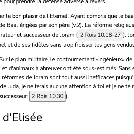
 pour prendre la défense adverse à revers.
er le bon plaisir de l'Eternel. Ayant compris que le ba
de Baal érigées par son père (v.2).
La réforme religieus
irateur et successeur de Joram (
2 Rois 10.18-27
). J
rnel et de ses fidèles sans trop froisser les gens vend
ur le plan militaire, le contournement «ingénieux» de 
es et d'animaux à abreuver ont été sous-estimés. Sans
es réformes de Joram sont tout aussi inefficaces puisqu'
 de Juda, je ne ferais aucune attention à toi et je ne te
 successeur:
2 Rois 10.30
).
d'Elisée