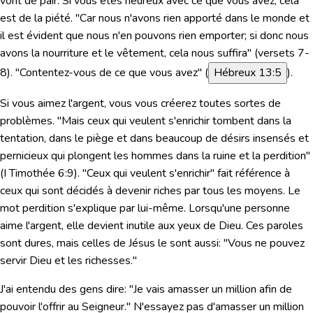
vont de pair. Si vous êtes heureux avec ce que vous avez, cela
est de la piété.
"Car nous n'avons rien apporté dans le monde et
il est évident que nous n'en pouvons rien emporter; si donc nous
avons la nourriture et le vêtement, cela nous suffira"
(versets 7-
8). "Contentez-vous de ce que vous avez" (
Hébreux 13:5
).
Si vous aimez l'argent, vous vous créerez toutes sortes de
problèmes.
"Mais ceux qui veulent s'enrichir tombent dans la
tentation, dans le piège et dans beaucoup de désirs insensés et
pernicieux qui plongent les hommes dans la ruine et la perdition"
(
I Timothée 6:9
). "Ceux qui veulent s'enrichir" fait référence à
ceux qui sont décidés à
devenir
riches par tous les moyens. Le
mot perdition s'explique par lui-même. Lorsqu'une personne
aime l'argent, elle devient inutile aux yeux de Dieu. Ces paroles
sont dures, mais celles de Jésus le sont aussi: "Vous ne pouvez
servir Dieu et les richesses."
J'ai entendu des gens dire: "Je vais amasser un million afin de
pouvoir l'offrir au Seigneur." N'essayez pas d'amasser un million