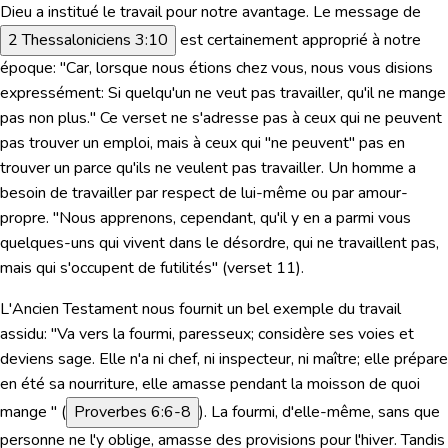
Dieu a institué le travail pour notre avantage. Le message de
2 Thessaloniciens 3:10
est certainement approprié à notre
époque: "Car, lorsque nous étions chez vous, nous vous disions
expressément
: Si quelqu'un ne veut pas travailler, qu'il ne mange
pas non plus."
Ce verset ne s'adresse pas à ceux qui ne peuvent
pas trouver un emploi, mais à ceux qui "ne peuvent" pas en
trouver un parce qu'ils ne
veulent
pas travailler. Un homme a
besoin de travailler par respect de lui-même ou par amour-
propre.
"Nous apprenons, cependant, qu'il y en a parmi vous
quelques-uns qui vivent dans le désordre, qui ne travaillent pas,
mais qui s'occupent de futilités"
(verset 11).
L'Ancien Testament nous fournit un bel exemple du travail
assidu:
"Va vers la fourmi, paresseux; considère ses voies et
deviens sage.
Elle n'a ni chef, ni inspecteur, ni maître; elle prépare
en été sa nourriture, elle amasse pendant la moisson de quoi
mange " (
Proverbes 6:6-8
). La fourmi, d'elle-même, sans que
personne ne l'y oblige, amasse des provisions pour l'hiver. Tandis