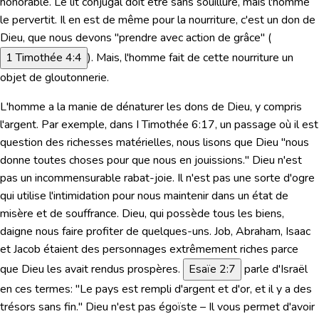
honorable. Le lit conjugal doit être sans souillure, mais l'homme
le pervertit. Il en est de même pour la nourriture, c'est un don de
Dieu, que nous devons "prendre avec action de grâce" (
1 Timothée 4:4
). Mais, l'homme fait de cette nourriture un
objet de gloutonnerie.
L'homme a la manie de dénaturer les dons de Dieu, y compris
l'argent.
Par exemple,
dans I Timothée 6:17
, un passage où il est
question des richesses matérielles, nous lisons que Dieu
"nous
donne toutes choses pour que nous en jouissions."
Dieu n'est
pas un incommensurable rabat-joie. Il n'est pas une sorte d'ogre
qui utilise l'intimidation pour nous maintenir dans un état de
misère et de souffrance. Dieu, qui possède tous les biens,
daigne nous faire profiter de quelques-uns. Job, Abraham, Isaac
et Jacob étaient des personnages extrêmement riches parce
que Dieu les avait rendus prospères.
Esaïe 2:7
parle d'Israël
en ces termes: "Le pays est rempli d'argent et d'or, et il y a des
trésors sans fin." Dieu n'est pas égoïste – Il vous permet d'avoir