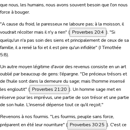
que nous, les humains, nous avons souvent besoin que l'on nous
force à bouger.
"A cause du froid, le paresseux ne laboure pas; à la moisson, il
voudrait récolter mais il n'y a rien" (
Proverbes 20:4
).
"Si
quelqu'un n'a pas soin des siens et principalement de ceux de sa
famille, il a renié la foi et il est pire qu'un infidèle"
(
I Timothée
5:8
).
Un autre moyen légitime d'avoir des revenus consiste en un art
oublié par beaucoup de gens: l'épargne.
"De précieux trésors et
de l'huile sont dans la demeure du sage; mais l'homme insensé
les engloutit"
(
Proverbes 21:20
). Un homme sage met en
réserve pour les imprévus, une partie de son trésor et une partie
de son huile. L'insensé dépense tout ce qu'il reçoit."
Revenons à nos fourmis.
"Les fourmis, peuple sans force,
préparent en été leur nourriture"
(
Proverbes 30:25
). C'est ce