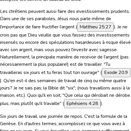
Les chrétiens peuvent aussi faire des investissements
prudents
.
Dans une de ses paraboles, Jésus nous parle même de
l'importance de faire fructifier l'argent (
Matthieu 25:27
). Je ne
crois pas que Dieu veuille que vous fassiez des investissements
insensés ou encore des spéculations hasardeuses à risque élevé
avec son argent, mais vous pouvez l'investir avec sagesse.
Naturellement, la principale manière de recevoir de l'argent (pas
nécessairement la plus populaire!) est de travailler.
"Tu
travailleras six jours et tu feras tout ton ouvrage"
(
Exode 20:9
). Qu'en est-il des semaines de travail de cinq ou même quatre
jours? Je ne sais pas; la Bible dit "six"; (nous travaillons aussi à la
maison, etc.). Quoi qu'il en soit,
"Que celui qui dérobait ne dérobe
plus; mais plutôt qu'il travaille"
(
Ephésiens 4:28
).
Six jours de travail, une journée de repos. C'est la formule de la
Genèse. En d'autres termes, accomplissez ce que vous avez à
faire en six jours. Si vous travaillez, vous gagnerez suffisamment