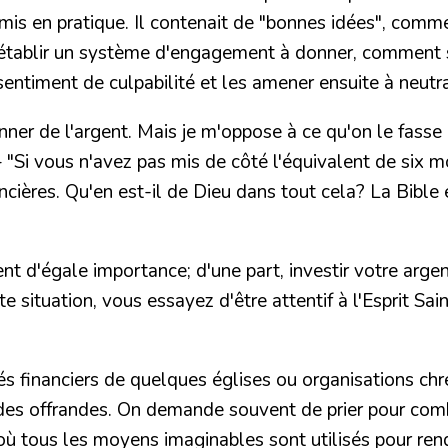
t mis en pratique. Il contenait de "bonnes idées", comm
établir un système d'engagement à donner, comment so
timent de culpabilité et les amener ensuite à neutral
 donner de l'argent. Mais je m'oppose à ce qu'on le fass
"Si vous n'avez pas mis de côté l'équivalent de six moi
ancières. Qu'en est-il de Dieu dans tout cela? La Bibl
 d'égale importance; d'une part, investir votre argent
e situation, vous essayez d'être attentif à l'Esprit Sai
édés financiers de quelques églises ou organisations ch
 des offrandes. On demande souvent de prier pour com
ù tous les moyens imaginables sont utilisés pour rend