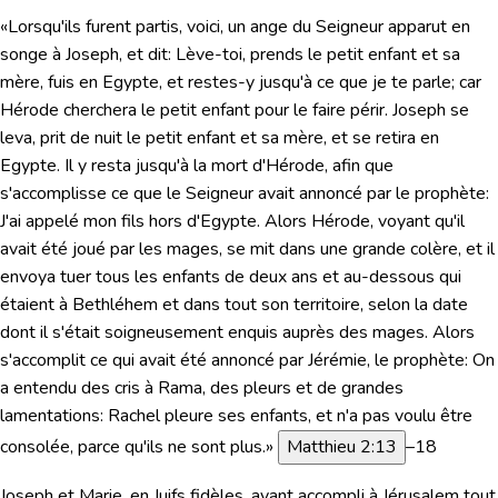
«Lorsqu'ils furent partis, voici, un ange du Seigneur apparut en
songe à Joseph, et dit: Lève-toi, prends le petit enfant et sa
mère, fuis en Egypte, et restes-y jusqu'à ce que je te parle; car
Hérode cherchera le petit enfant pour le faire périr. Joseph se
leva, prit de nuit le petit enfant et sa mère, et se retira en
Egypte. Il y resta jusqu'à la mort d'Hérode, afin que
s'accomplisse ce que le Seigneur avait annoncé par le prophète:
J'ai appelé mon fils hors d'Egypte. Alors Hérode, voyant qu'il
avait été joué par les mages, se mit dans une grande colère, et il
envoya tuer tous les enfants de deux ans et au-dessous qui
étaient à Bethléhem et dans tout son territoire, selon la date
dont il s'était soigneusement enquis auprès des mages. Alors
s'accomplit ce qui avait été annoncé par Jérémie, le prophète: On
a entendu des cris à Rama, des pleurs et de grandes
lamentations: Rachel pleure ses enfants, et n'a pas voulu être
consolée, parce qu'ils ne sont plus.»
Matthieu 2:13
–18
Joseph et Marie, en Juifs fidèles, ayant accompli à Jérusalem tout