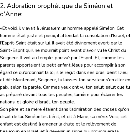
2. Adoration prophétique de Siméon et
d'Anne:
«Et voici, il y avait à Jérusalem un homme appelé Siméon. Cet
homme était juste et pieux, il attendait la consolation d'Israël, et
l'Esprit-Saint était sur lui. Il avait été divinement averti par le
Saint-Esprit qu'il ne mourrait point avant d'avoir vu le Christ du
Seigneur. Il vint au temple, poussé par l'Esprit. Et, comme les
parents apportaient le petit enfant Jésus pour accomplir à son
égard ce qu'ordonnait la loi, il le reçut dans ses bras, bénit Dieu,
et dit: Maintenant, Seigneur, tu laisses ton serviteur s'en aller en
paix, selon ta parole. Car mes yeux ont vu ton salut, salut que tu
as préparé devant tous les peuples, lumière pour éclairer les
nations, et gloire d'Israël, ton peuple.
Son père et sa mère étaient dans l'admiration des choses qu'on
disait de lui. Siméon les bénit, et dit à Marie, sa mère: Voici, cet
enfant est destiné à amener la chute et le relèvement de
beaucoup en Israël, et à devenir un signe qui provoquera la