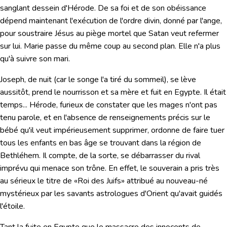
sanglant dessein d'Hérode. De sa foi et de son obéissance
dépend maintenant l'exécution de l'ordre divin, donné par l'ange,
pour soustraire Jésus au piège mortel que Satan veut refermer
sur lui. Marie passe du même coup au second plan. Elle n'a plus
qu'à suivre son mari.
Joseph, de nuit (car le songe l'a tiré du sommeil), se lève
aussitôt, prend le nourrisson et sa mère et fuit en Egypte. Il était
temps... Hérode, furieux de constater que les mages n'ont pas
tenu parole, et en l'absence de renseignements précis sur le
bébé qu'il veut impérieusement supprimer, ordonne de faire tuer
tous les enfants en bas âge se trouvant dans la région de
Bethléhem. Il compte, de la sorte, se débarrasser du rival
imprévu qui menace son trône. En effet, le souverain a pris très
au sérieux le titre de «Roi des Juifs» attribué au nouveau-né
mystérieux par les savants astrologues d'Orient qu'avait guidés
l'étoile.
Tant la fuite en Egypte que le massacre des innocents de