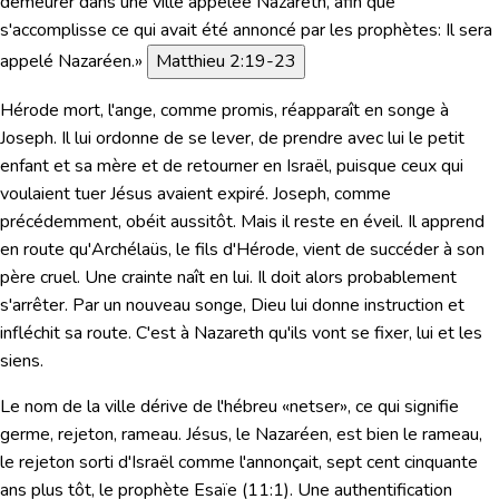
demeurer dans une ville appelée Nazareth, afin que
s'accomplisse ce qui avait été annoncé par les prophètes: Il sera
appelé Nazaréen.»
Matthieu 2:19-23
Hérode mort, l'ange, comme promis, réapparaît en songe à
Joseph. Il lui ordonne de se lever, de prendre avec lui le petit
enfant et sa mère et de retourner en Israël, puisque ceux qui
voulaient tuer Jésus avaient expiré. Joseph, comme
précédemment, obéit aussitôt. Mais il reste en éveil. Il apprend
en route qu'Archélaüs, le fils d'Hérode, vient de succéder à son
père cruel. Une crainte naît en lui. Il doit alors probablement
s'arrêter. Par un nouveau songe, Dieu lui donne instruction et
infléchit sa route. C'est à Nazareth qu'ils vont se fixer, lui et les
siens.
Le nom de la ville dérive de l'hébreu «netser», ce qui signifie
germe, rejeton, rameau. Jésus, le Nazaréen, est bien le rameau,
le rejeton sorti d'Israël comme l'annonçait, sept cent cinquante
ans plus tôt, le prophète Esaïe (11:1). Une authentification