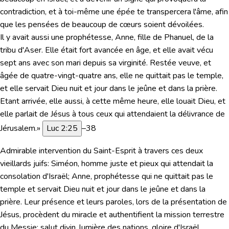
contradiction, et à toi-même une épée te transpercera l'âme, afin
que les pensées de beaucoup de cœurs soient dévoilées.
Il y avait aussi une prophétesse, Anne, fille de Phanuel, de la
tribu d'Aser. Elle était fort avancée en âge, et elle avait vécu
sept ans avec son mari depuis sa virginité. Restée veuve, et
âgée de quatre-vingt-quatre ans, elle ne quittait pas le temple,
et elle servait Dieu nuit et jour dans le jeûne et dans la prière.
Etant arrivée, elle aussi, à cette même heure, elle louait Dieu, et
elle parlait de Jésus à tous ceux qui attendaient la délivrance de
Jérusalem.»
Luc 2:25
–38
Admirable intervention du Saint-Esprit à travers ces deux
vieillards juifs: Siméon, homme juste et pieux qui attendait la
consolation d'Israël; Anne, prophétesse qui ne quittait pas le
temple et servait Dieu nuit et jour dans le jeûne et dans la
prière. Leur présence et leurs paroles, lors de la présentation de
Jésus, procèdent du miracle et authentifient la mission terrestre
du Messie:
salut divin, lumière des nations, gloire d'Israël,