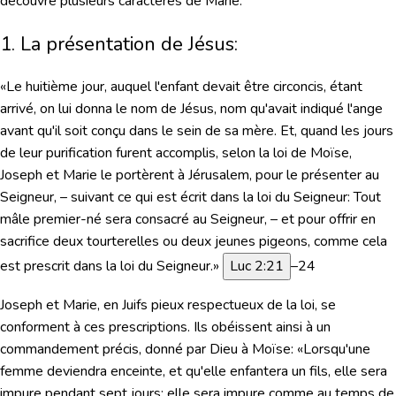
découvre plusieurs caractères de Marie.
1. La présentation de Jésus:
«Le huitième jour, auquel l'enfant devait être circoncis, étant
arrivé, on lui donna le nom de Jésus, nom qu'avait indiqué l'ange
avant qu'il soit conçu dans le sein de sa mère. Et, quand les jours
de leur purification furent accomplis, selon la loi de Moïse,
Joseph et Marie le portèrent à Jérusalem, pour le présenter au
Seigneur, – suivant ce qui est écrit dans la loi du Seigneur: Tout
mâle premier-né sera consacré au Seigneur, – et pour offrir en
sacrifice deux tourterelles ou deux jeunes pigeons, comme cela
est prescrit dans la loi du Seigneur.»
Luc 2:21
–24
Joseph et Marie, en Juifs pieux respectueux de la loi, se
conforment à ces prescriptions. Ils obéissent ainsi à un
commandement précis, donné par Dieu à Moïse:
«Lorsqu'une
femme deviendra enceinte, et qu'elle enfantera un fils, elle sera
impure pendant sept jours; elle sera impure comme au temps de