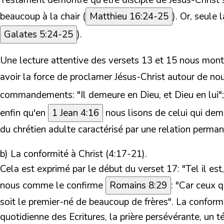
Testament démontre qu'être disciple de Jésus-Christ s
beaucoup à la chair (
Matthieu 16:24-25
). Or, seule
Galates 5:24-25
).
Une lecture attentive des versets 13 et 15 nous montr
avoir la force de proclamer Jésus-Christ autour de no
commandements: "Il demeure en Dieu, et Dieu en lui"
enfin qu'en
1 Jean 4:16
nous lisons de celui qui dem
du chrétien adulte caractérisé par une relation permane
b) La conformité à Christ (4:17-21).
Cela est exprimé par le début du verset 17: "Tel il e
nous comme le confirme
Romains 8:29
: "Car ceux q
soit le premier-né de beaucoup de frères". La conform
quotidienne des Ecritures, la prière persévérante, un 