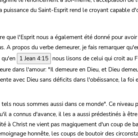
ignifie le renoncement à soi-même, l'acceptation de la
 la puissance du Saint-Esprit rend le croyant capable d'o
e que l'Esprit nous a également été donné pour avoir 
us. A propos du verbe demeurer, je fais remarquer qu'
; qu'en
1 Jean 4:15
nous lisons de celui qui croit au F
eure dans l'amour: "Il demeure en Dieu, et Dieu demeur
nte avec Dieu sans déficits dans l'obéissance, la foi e
st, tels nous sommes aussi dans ce monde".
Ce niveau p
u'il a connus d'avance, il les a aussi prédestinés à êtr
ité à Christ ne vient pas magiquement d'un coup de ba
témoignage honnête, les coups de boutoir des circonsta