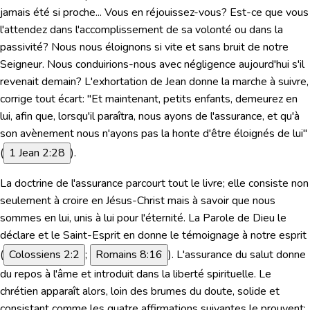
jamais été si proche... Vous en réjouissez-vous? Est-ce que vous
l'attendez dans l'accomplissement de sa volonté ou dans la
passivité? Nous nous éloignons si vite et sans bruit de notre
Seigneur. Nous conduirions-nous avec négligence aujourd'hui s'il
revenait demain? L'exhortation de Jean donne la marche à suivre,
corrige tout écart:
"Et maintenant, petits enfants, demeurez en
lui, afin que, lorsqu'il paraîtra, nous ayons de l'assurance, et qu'à
son avènement nous n'ayons pas la honte d'être éloignés de lui"
(
1 Jean 2:28
).
La doctrine de l'assurance parcourt tout le livre; elle consiste non
seulement à croire en Jésus-Christ mais à savoir que nous
sommes en lui, unis à lui pour l'éternité. La Parole de Dieu le
déclare et le Saint-Esprit en donne le témoignage à notre esprit
(
Colossiens 2:2
;
Romains 8:16
). L'assurance du salut donne
du repos à l'âme et introduit dans la liberté spirituelle. Le
chrétien apparaît alors, loin des brumes du doute, solide et
consistant comme les quatre affirmations suivantes le prouvent: