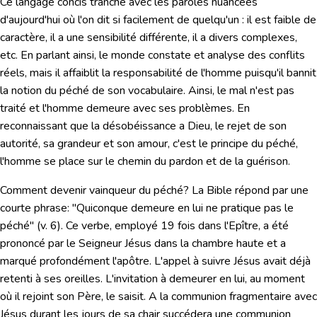
Ce langage concis tranche avec les paroles nuancées
d'aujourd'hui où l'on dit si facilement de quelqu'un : il est faible de
caractère, il a une sensibilité différente, il a divers complexes,
etc. En parlant ainsi, le monde constate et analyse des conflits
réels, mais il affaiblit la responsabilité de l'homme puisqu'il bannit
la notion du péché de son vocabulaire. Ainsi, le mal n'est pas
traité et l'homme demeure avec ses problèmes. En
reconnaissant que la désobéissance a Dieu, le rejet de son
autorité, sa grandeur et son amour, c'est le principe du péché,
l'homme se place sur le chemin du pardon et de la guérison.
Comment devenir vainqueur du péché? La Bible répond par une
courte phrase:
"Quiconque
demeure
en lui ne pratique pas le
péché"
(v. 6). Ce verbe, employé 19 fois dans l'Epître, a été
prononcé par le Seigneur Jésus dans la chambre haute et a
marqué profondément l'apôtre. L'appel à suivre Jésus avait déjà
retenti à ses oreilles. L'invitation à demeurer en lui, au moment
où il rejoint son Père, le saisit. A la communion fragmentaire avec
Jésus durant les jours de sa chair succédera une communion