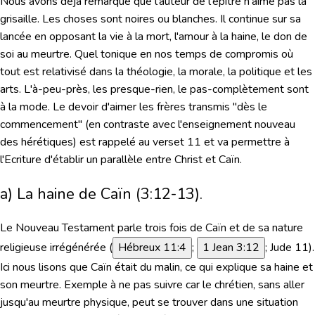
Nous avons déjà remarqué que l'auteur de l'épître n'aime pas la
grisaille. Les choses sont noires ou blanches. Il continue sur sa
lancée en opposant la vie à la mort, l'amour à la haine, le don de
soi au meurtre. Quel tonique en nos temps de compromis où
tout est relativisé dans la théologie, la morale, la politique et les
arts. L'à-peu-près, les presque-rien, le pas-complètement sont
à la mode. Le devoir d'aimer les frères transmis "dès le
commencement" (en contraste avec l'enseignement nouveau
des hérétiques) est rappelé au verset 11 et va permettre à
l'Ecriture d'établir un parallèle entre Christ et Caïn.
a) La haine de Caïn (3:12-13).
Le Nouveau Testament parle trois fois de Caïn et de sa nature
religieuse irrégénérée (
Hébreux 11:4
;
1 Jean 3:12
; Jude 11).
Ici nous lisons que Caïn était du malin, ce qui explique sa haine et
son meurtre. Exemple à ne pas suivre car le chrétien, sans aller
jusqu'au meurtre physique, peut se trouver dans une situation