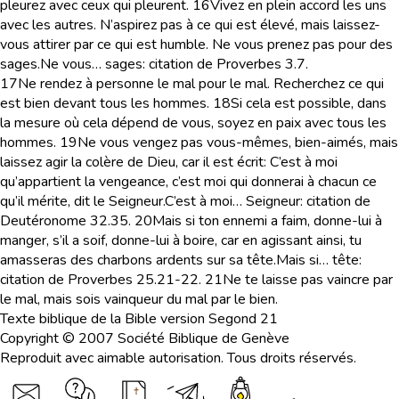
pleurez avec ceux qui pleurent.
16
Vivez en plein accord les uns
avec les autres. N’aspirez pas à ce qui est élevé, mais laissez-
vous attirer par ce qui est humble.
Ne vous prenez pas pour des
sages.
Ne vous… sages
: citation de Proverbes 3.7.
17
Ne rendez à personne le mal pour le mal. Recherchez ce qui
est bien devant tous les hommes.
18
Si cela est possible, dans
la mesure où cela dépend de vous, soyez en paix avec tous les
hommes.
19
Ne vous vengez pas vous-mêmes, bien-aimés, mais
laissez agir la colère de Dieu, car il est écrit:
C’est à moi
qu’appartient la vengeance, c’est moi qui donnerai à chacun ce
qu’il mérite, dit le Seigneur.
C’est à moi… Seigneur
: citation de
Deutéronome 32.35.
20
Mais si ton ennemi a faim, donne-lui à
manger, s’il a soif, donne-lui à boire, car en agissant ainsi, tu
amasseras des charbons ardents sur sa tête.
Mais si… tête
:
citation de Proverbes 25.21-22.
21
Ne te laisse pas vaincre par
le mal, mais sois vainqueur du mal par le bien.
Texte biblique de la Bible version Segond 21
Copyright © 2007 Société Biblique de Genève
Reproduit avec aimable autorisation. Tous droits réservés.