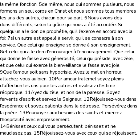
la même fonction,
5
de même, nous qui sommes plusieurs, nous
formons un seul corps en Christ et nous sommes tous membres
les uns des autres, chacun pour sa part.
6
Nous avons des
dons différents, selon la grâce qui nous a été accordée. Si
quelqu’un a le don de prophétie, qu’il l’exerce en accord avec la
foi;
7
si un autre est appelé à servir, qu’il se consacre à son
service. Que celui qui enseigne se donne à son enseignement,
8
et celui qui a le don d’encourager à l’encouragement. Que celui
qui donne le fasse avec générosité, celui qui préside, avec zèle,
et que celui qui exerce la bienveillance le fasse avec joie.
9
Que l’amour soit sans hypocrisie. Ayez le mal en horreur,
attachez-vous au bien.
10
Par amour fraternel soyez pleins
d’affection les uns pour les autres et rivalisez d’estime
réciproque.
11
Ayez du zèle, et non de la paresse. Soyez
fervents d’esprit et servez le Seigneur.
12
Réjouissez-vous dans
l’espérance et soyez patients dans la détresse. Persévérez dans
la prière.
13
Pourvoyez aux besoins des saints et exercez
l’hospitalité avec empressement.
14
Bénissez ceux qui vous persécutent, bénissez et ne
maudissez pas.
15
Réjouissez-vous avec ceux qui se réjouissent,