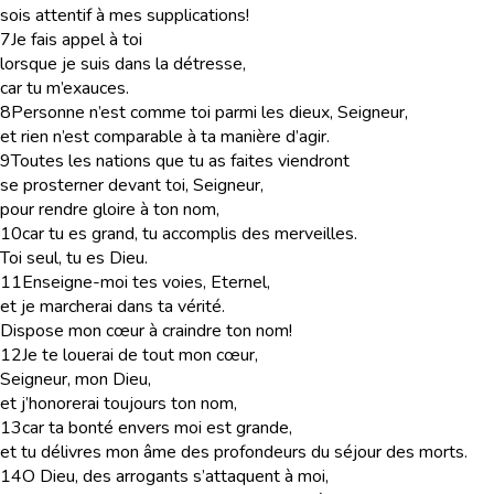
sois attentif à mes supplications!
7
Je fais appel à toi
lorsque je suis dans la détresse,
car tu m’exauces.
8
Personne n’est comme toi parmi les dieux, Seigneur,
et rien n’est comparable à ta manière d’agir.
9
Toutes les nations que tu as faites viendront
se prosterner devant toi, Seigneur,
pour rendre gloire à ton nom,
10
car tu es grand, tu accomplis des merveilles.
Toi seul, tu es Dieu.
11
Enseigne-moi tes voies, Eternel,
et je marcherai dans ta vérité.
Dispose mon cœur à craindre ton nom!
12
Je te louerai de tout mon cœur,
Seigneur, mon Dieu,
et j’honorerai toujours ton nom,
13
car ta bonté envers moi est grande,
et tu délivres mon âme des profondeurs du séjour des morts.
14
O Dieu, des arrogants s’attaquent à moi,