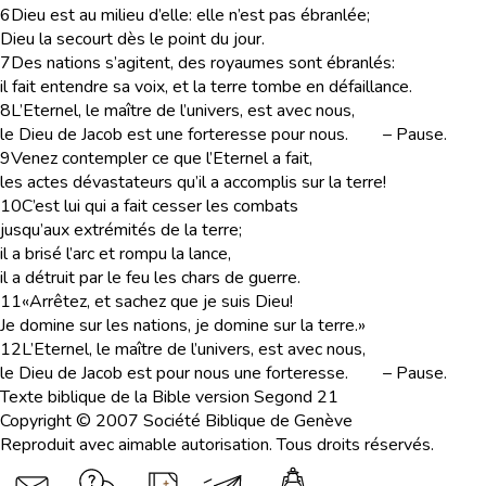
6
Dieu est au milieu d’elle: elle n’est pas ébranlée;
Dieu la secourt dès le point du jour.
7
Des nations s’agitent, des royaumes sont ébranlés:
il fait entendre sa voix, et la terre tombe en défaillance.
8
L’Eternel, le maître de l’univers, est avec nous,
le Dieu de Jacob est une forteresse pour nous.
–
Pause.
9
Venez contempler ce que l’Eternel a fait,
les actes dévastateurs qu’il a accomplis sur la terre!
10
C’est lui qui a fait cesser les combats
jusqu’aux extrémités de la terre;
il a brisé l’arc et rompu la lance,
il a détruit par le feu les chars de guerre.
11
«Arrêtez, et sachez que je suis Dieu!
Je domine sur les nations, je domine sur la terre.»
12
L’Eternel, le maître de l’univers, est avec nous,
le Dieu de Jacob est pour nous une forteresse.
–
Pause.
Texte biblique de la Bible version Segond 21
Copyright © 2007 Société Biblique de Genève
Reproduit avec aimable autorisation. Tous droits réservés.