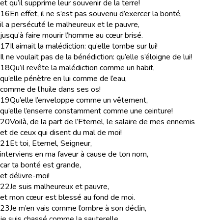
et qu’il supprime leur souvenir de la terre!
16
En effet, il ne s’est pas souvenu d’exercer la bonté,
il a persécuté le malheureux et le pauvre,
jusqu’à faire mourir l’homme au cœur brisé.
17
Il aimait la malédiction: qu’elle tombe sur lui!
Il ne voulait pas de la bénédiction: qu’elle s’éloigne de lui!
18
Qu’il revête la malédiction comme un habit,
qu’elle pénètre en lui comme de l’eau,
comme de l’huile dans ses os!
19
Qu’elle l’enveloppe comme un vêtement,
qu’elle l’enserre constamment comme une ceinture!
20
Voilà, de la part de l’Eternel, le salaire de mes ennemis
et de ceux qui disent du mal de moi!
21
Et toi, Eternel, Seigneur,
interviens en ma faveur à cause de ton nom,
car ta bonté est grande,
et délivre-moi!
22
Je suis malheureux et pauvre,
et mon cœur est blessé au fond de moi.
23
Je m’en vais comme l’ombre à son déclin,
je suis chassé comme la sauterelle.