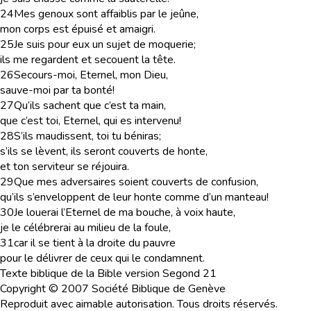
24
Mes genoux sont affaiblis par le jeûne,
mon corps est épuisé et amaigri.
25
Je suis pour eux un sujet de moquerie;
ils me regardent et secouent la tête.
26
Secours-moi, Eternel, mon Dieu,
sauve-moi par ta bonté!
27
Qu’ils sachent que c’est ta main,
que c’est toi, Eternel, qui es intervenu!
28
S’ils maudissent, toi tu béniras;
s’ils se lèvent, ils seront couverts de honte,
et ton serviteur se réjouira.
29
Que mes adversaires soient couverts de confusion,
qu’ils s’enveloppent de leur honte comme d’un manteau!
30
Je louerai l’Eternel de ma bouche, à voix haute,
je le célébrerai au milieu de la foule,
31
car il se tient à la droite du pauvre
pour le délivrer de ceux qui le condamnent.
Texte biblique de la Bible version Segond 21
Copyright © 2007 Société Biblique de Genève
Reproduit avec aimable autorisation. Tous droits réservés.