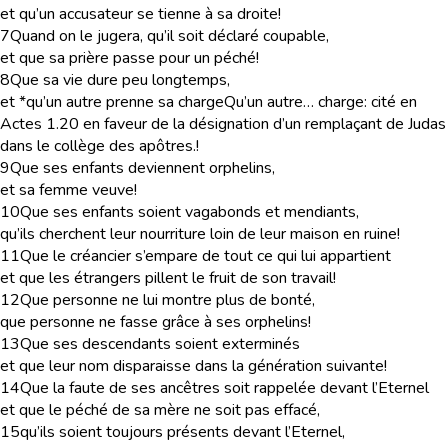
et qu’un accusateur se tienne à sa droite!
7
Quand on le jugera, qu’il soit déclaré coupable,
et que sa prière passe pour un péché!
8
Que sa vie dure peu longtemps,
et *qu’un autre prenne sa charge
Qu’un autre… charge
: cité en
Actes 1.20 en faveur de la désignation d’un remplaçant de Judas
dans le collège des apôtres.
!
9
Que ses enfants deviennent orphelins,
et sa femme veuve!
10
Que ses enfants soient vagabonds et mendiants,
qu’ils cherchent leur nourriture loin de leur maison en ruine!
11
Que le créancier s’empare de tout ce qui lui appartient
et que les étrangers pillent le fruit de son travail!
12
Que personne ne lui montre plus de bonté,
que personne ne fasse grâce à ses orphelins!
13
Que ses descendants soient exterminés
et que leur nom disparaisse dans la génération suivante!
14
Que la faute de ses ancêtres soit rappelée devant l’Eternel
et que le péché de sa mère ne soit pas effacé,
15
qu’ils soient toujours présents devant l’Eternel,