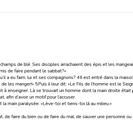
champs de blé. Ses disciples arrachaient des épis et les mangeaie
ermis de faire pendant le sabbat?»
qu’il a eu faim, lui et ses compagnons?
4
Il est entré dans la maiso
s de les manger!»
5
Puis il leur dit: «Le Fils de l’homme est le Se
t à enseigner. Là se trouvait un homme dont la main droite était 
t, afin d’avoir un motif pour l’accuser.
 la main paralysée: «Lève-toi et tiens-toi là au milieu.»
at, de faire du bien ou de faire du mal, de sauver une personne ou 