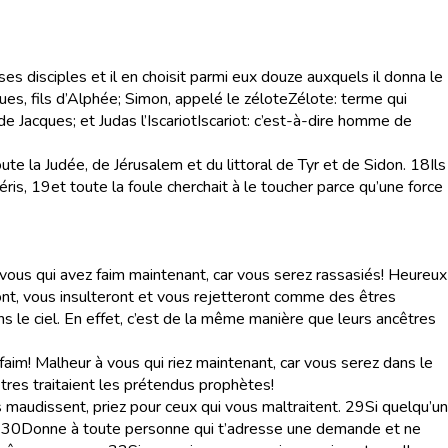
 ses disciples et il en choisit parmi eux douze auxquels il donna le
es, fils d’Alphée; Simon, appelé le zélote
Zélote
: terme qui
 de Jacques; et Judas l’Iscariot
Iscariot
: c’est-à-dire homme de
te la Judée, de Jérusalem et du littoral de Tyr et de Sidon.
18
Ils
ris,
19
et toute la foule cherchait à le toucher parce qu’une force
ous qui avez faim maintenant, car vous serez rassasiés! Heureux
nt, vous insulteront et vous rejetteront comme des êtres
s le ciel. En effet, c’est de la même manière que leurs ancêtres
aim! Malheur à vous qui riez maintenant, car vous serez dans le
res traitaient les prétendus prophètes!
 maudissent, priez pour ceux qui vous maltraitent.
29
Si quelqu’un
30
Donne à toute personne qui t’adresse une demande et ne