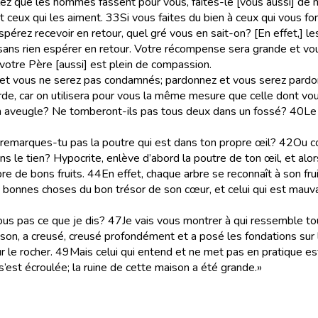
ez que les hommes fassent pour vous, faites-le [vous aussi] de
 ceux qui les aiment.
33
Si vous faites du bien à ceux qui vous fo
pérez recevoir en retour, quel gré vous en sait-on? [En effet,] l
ans rien espérer en retour. Votre récompense sera grande et vous 
otre Père [aussi] est plein de compassion.
 et vous ne serez pas condamnés; pardonnez et vous serez pardo
e, car on utilisera pour vous la même mesure que celle dont vou
e un aveugle? Ne tomberont-ils pas tous deux dans un fossé?
40
Le 
ne remarques-tu pas la poutre qui est dans ton propre œil?
42
Ou co
ns le tien? Hypocrite, enlève d’abord la poutre de ton œil, et alors t
re de bons fruits.
44
En effet, chaque arbre se reconnaît à son fru
bonnes choses du bon trésor de son cœur, et celui qui est mauva
ous pas ce que je dis?
47
Je vais vous montrer à qui ressemble t
son, a creusé, creusé profondément et a posé les fondations sur le
r le rocher.
49
Mais celui qui entend et ne met pas en pratique es
 s’est écroulée; la ruine de cette maison a été grande.»