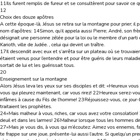
11
Ils furent remplis de fureur et se consultèrent pour savoir ce qu
12
Choix des douze apôtres
A cette époque-là, Jésus se retira sur la montagne pour prier; il pa
nom d’apôtres:
14
Simon, qu’il appela aussi Pierre; André, son frè
désignait une personne zélée pour la loi ou le membre d’un parti 
Karioth, ville de Judée.
, celui qui devint un traître.
17
Il descendit avec eux et s’arrêta sur un plateau où se trouvaie
étaient venus pour l’entendre et pour être guéris de leurs maladi
sortait de lui et les guérissait tous.
20
Enseignement sur la montagne
Alors Jésus leva les yeux sur ses disciples et dit: «Heureux vous
vous qui pleurez maintenant, car vous rirez!
22
Heureux serez-vous
infâmes à cause du Fils de l’homme!
23
Réjouissez-vous, ce jour-
traitaient les prophètes.
24
»Mais malheur à vous, riches, car vous avez votre consolation!
deuil et dans les larmes!
26
Malheur lorsque tous les hommes diro
27
»Mais je vous dis, à vous qui m’écoutez: Aimez vos ennemis, fa
te frappe sur une joue, présente-lui aussi l’autre. Si quelqu’un 