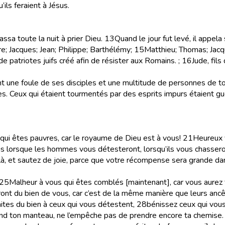
’ils feraient à Jésus.
ssa toute la nuit à prier Dieu.
13
Quand le jour fut levé, il appela
re; Jacques; Jean; Philippe; Barthélémy;
15
Matthieu; Thomas; Jacqu
de patriotes juifs créé afin de résister aux Romains.
;
16
Jude, fils
nt une foule de ses disciples et une multitude de personnes de tou
es. Ceux qui étaient tourmentés par des esprits impurs étaient gué
 qui êtes pauvres, car le royaume de Dieu est à vous!
21
Heureux v
 lorsque les hommes vous détesteront, lorsqu’ils vous chassero
là, et sautez de joie, parce que votre récompense sera grande dan
25
Malheur à vous qui êtes comblés [maintenant], car vous aurez f
nt du bien de vous, car c’est de la même manière que leurs ancêt
ites du bien à ceux qui vous détestent,
28
bénissez ceux qui vous
prend ton manteau, ne l’empêche pas de prendre encore ta chemise.