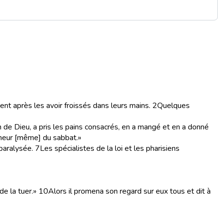
nt après les avoir froissés dans leurs mains.
2
Quelques
n de Dieu, a pris les pains consacrés, en a mangé et en a donné
igneur [même] du sabbat.»
paralysée.
7
Les spécialistes de la loi et les pharisiens
de la tuer.»
10
Alors il promena son regard sur eux tous et dit à