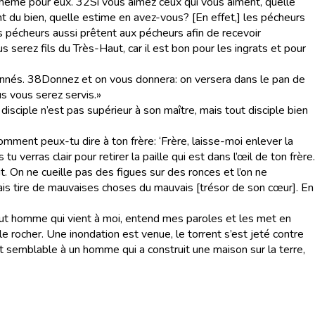
 même pour eux.
32
Si vous aimez ceux qui vous aiment, quelle
nt du bien, quelle estime en avez-vous? [En effet,] les pécheurs
es pécheurs aussi prêtent aux pécheurs afin de recevoir
serez fils du Très-Haut, car il est bon pour les ingrats et pour
nnés.
38
Donnez et on vous donnera: on versera dans le pan de
s vous serez servis.»
disciple n’est pas supérieur à son maître, mais tout disciple bien
mment peux-tu dire à ton frère: ‘Frère, laisse-moi enlever la
u verras clair pour retirer la paille qui est dans l’œil de ton frère.
it. On ne cueille pas des figues sur des ronces et l’on ne
is tire de mauvaises choses du mauvais [trésor de son cœur]. En
out homme qui vient à moi, entend mes paroles et les met en
 rocher. Une inondation est venue, le torrent s’est jeté contre
t semblable à un homme qui a construit une maison sur la terre,