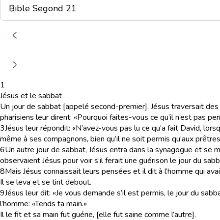
1
Jésus et le sabbat
Un jour de sabbat [appelé second-premier], Jésus traversait des 
pharisiens leur dirent: «Pourquoi faites-vous ce qu’il n’est pas p
3
Jésus leur répondit: «N’avez-vous pas lu ce qu’a fait David, lors
même à ses compagnons, bien qu’il ne soit permis qu’aux prêtre
6
Un autre jour de sabbat, Jésus entra dans la synagogue et se mi
observaient Jésus pour voir s’il ferait une guérison le jour du sabba
8
Mais Jésus connaissait leurs pensées et il dit à l’homme qui avait
Il se leva et se tint debout.
9
Jésus leur dit: «Je vous demande s’il est permis, le jour du sabb
l’homme: «Tends ta main.»
Il le fit et sa main fut guérie, [elle fut saine comme l’autre].