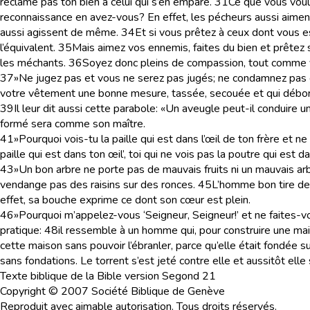
réclame pas ton bien à celui qui s’en empare.
31
Ce que vous voul
reconnaissance en avez-vous? En effet, les pécheurs aussi aiment
aussi agissent de même.
34
Et si vous prêtez à ceux dont vous es
l’équivalent.
35
Mais aimez vos ennemis, faites du bien et prêtez s
les méchants.
36
Soyez donc pleins de compassion, tout comme v
37
»Ne jugez pas et vous ne serez pas jugés; ne condamnez pas
votre vêtement une bonne mesure, tassée, secouée et qui débord
39
Il leur dit aussi cette parabole: «Un aveugle peut-il conduir
formé sera comme son maître.
41
»Pourquoi vois-tu la paille qui est dans l’œil de ton frère et 
paille qui est dans ton œil’, toi qui ne vois pas la poutre qui est da
43
»Un bon arbre ne porte pas de mauvais fruits ni un mauvais arb
vendange pas des raisins sur des ronces.
45
L’homme bon tire de 
effet, sa bouche exprime ce dont son cœur est plein.
46
»Pourquoi m’appelez-vous ‘Seigneur, Seigneur!’ et ne faites-v
pratique:
48
il ressemble à un homme qui, pour construire une mai
cette maison sans pouvoir l’ébranler, parce qu’elle était fondée su
sans fondations. Le torrent s’est jeté contre elle et aussitôt elle
Texte biblique de la Bible version Segond 21
Copyright © 2007 Société Biblique de Genève
Reproduit avec aimable autorisation. Tous droits réservés.