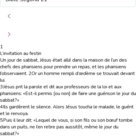
1
L’invitation au festin
Un jour de sabbat, Jésus était allé dans la maison de l’un des
chefs des pharisiens pour prendre un repas, et les pharisiens
l’observaient.
2
Or un homme rempli d’œdème se trouvait devant
lui.
3
Jésus prit la parole et dit aux professeurs de la loi et aux
pharisiens: «Est-il permis [ou non] de faire une guérison le jour du
sabbat?»
4
Ils gardèrent le silence. Alors Jésus toucha le malade, le guérit
et le renvoya.
5
Puis il leur dit: «Lequel de vous, si son fils ou son bœuf tombe
dans un puits, ne l’en retire pas aussitôt, même le jour du
sabbat?»