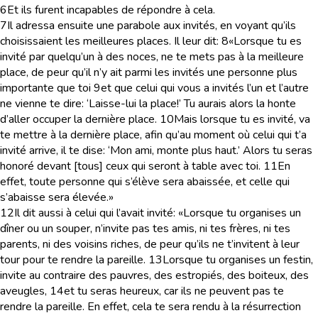
6
Et ils furent incapables de répondre à cela.
7
Il adressa ensuite une parabole aux invités, en voyant qu’ils
choisissaient les meilleures places. Il leur dit:
8
«Lorsque tu es
invité par quelqu’un à des noces, ne te mets pas à la meilleure
place, de peur qu’il n’y ait parmi les invités une personne plus
importante que toi
9
et que celui qui vous a invités l’un et l’autre
ne vienne te dire: ‘Laisse-lui la place!’ Tu aurais alors la honte
d’aller occuper la dernière place.
10
Mais lorsque tu es invité, va
te mettre à la dernière place, afin qu’au moment où celui qui t’a
invité arrive, il te dise: ‘Mon ami, monte plus haut.’ Alors tu seras
honoré devant [tous] ceux qui seront à table avec toi.
11
En
effet, toute personne qui s’élève sera abaissée, et celle qui
s’abaisse sera élevée.»
12
Il dit aussi à celui qui l’avait invité: «Lorsque tu organises un
dîner ou un souper, n’invite pas tes amis, ni tes frères, ni tes
parents, ni des voisins riches, de peur qu’ils ne t’invitent à leur
tour pour te rendre la pareille.
13
Lorsque tu organises un festin,
invite au contraire des pauvres, des estropiés, des boiteux, des
aveugles,
14
et tu seras heureux, car ils ne peuvent pas te
rendre la pareille. En effet, cela te sera rendu à la résurrection