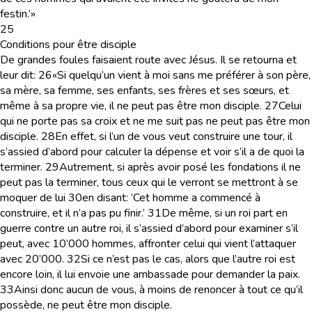
festin.’»
25
Conditions pour être disciple
De grandes foules faisaient route avec Jésus. Il se retourna et
leur dit:
26
«Si quelqu’un vient à moi sans me préférer à son père,
sa mère, sa femme, ses enfants, ses frères et ses sœurs, et
même à sa propre vie, il ne peut pas être mon disciple.
27
Celui
qui ne porte pas sa croix et ne me suit pas ne peut pas être mon
disciple.
28
En effet, si l’un de vous veut construire une tour, il
s’assied d’abord pour calculer la dépense et voir s’il a de quoi la
terminer.
29
Autrement, si après avoir posé les fondations il ne
peut pas la terminer, tous ceux qui le verront se mettront à se
moquer de lui
30
en disant: ‘Cet homme a commencé à
construire, et il n’a pas pu finir.’
31
De même, si un roi part en
guerre contre un autre roi, il s’assied d’abord pour examiner s’il
peut, avec 10’000 hommes, affronter celui qui vient l’attaquer
avec 20’000.
32
Si ce n’est pas le cas, alors que l’autre roi est
encore loin, il lui envoie une ambassade pour demander la paix.
33
Ainsi donc aucun de vous, à moins de renoncer à tout ce qu’il
possède, ne peut être mon disciple.