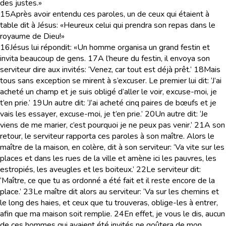
des justes.»
15
Après avoir entendu ces paroles, un de ceux qui étaient à
table dit à Jésus: «Heureux celui qui prendra son repas dans le
royaume de Dieu!»
16
Jésus lui répondit: «Un homme organisa un grand festin et
invita beaucoup de gens.
17
A l’heure du festin, il envoya son
serviteur dire aux invités: ‘Venez, car tout est déjà prêt.’
18
Mais
tous sans exception se mirent à s’excuser. Le premier lui dit: ‘J’ai
acheté un champ et je suis obligé d’aller le voir, excuse-moi, je
t’en prie.’
19
Un autre dit: ‘J’ai acheté cinq paires de bœufs et je
vais les essayer, excuse-moi, je t’en prie.’
20
Un autre dit: ‘Je
viens de me marier, c’est pourquoi je ne peux pas venir.’
21
A son
retour, le serviteur rapporta ces paroles à son maître. Alors le
maître de la maison, en colère, dit à son serviteur: ‘Va vite sur les
places et dans les rues de la ville et amène ici les pauvres, les
estropiés, les aveugles et les boiteux.’
22
Le serviteur dit:
‘Maître, ce que tu as ordonné a été fait et il reste encore de la
place.’
23
Le maître dit alors au serviteur: ‘Va sur les chemins et
le long des haies, et ceux que tu trouveras, oblige-les à entrer,
afin que ma maison soit remplie.
24
En effet, je vous le dis, aucun
de ces hommes qui avaient été invités ne goûtera de mon