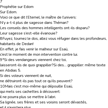
7
Prophétie sur Edom
Sur Edom.
Voici ce que dit l’Eternel, le maître de l’univers:
N’y a-t-il plus de sagesse dans Théman?
Les conseils des hommes intelligents ont-ils disparu?
Leur sagesse s’est-elle évanouie?
8
Fuyez, tournez le dos, allez vous réfugier dans les profondeurs,
habitants de Dedan!
En effet, je fais venir le malheur sur Esaü,
c’est le moment de mon intervention contre lui.
9
*Si des vendangeurs viennent chez toi,
laisseront-ils de quoi grappiller?
Si des… grappiller
: même texte
en Abdias 5.
Si des voleurs viennent de nuit,
ne détruiront-ils pas tout ce qu’ils peuvent?
10
Mais c’est moi-même qui dépouille Esaü,
qui mets ses cachettes à découvert:
il ne pourra plus se mettre à l’abri.
Sa lignée, ses frères et ses voisins seront dévastés,
et il n’existera plus.