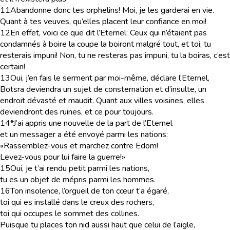
11
Abandonne donc tes orphelins! Moi, je les garderai en vie.
Quant à tes veuves, qu’elles placent leur confiance en moi!
12
En effet, voici ce que dit l’Eternel: Ceux qui n’étaient pas
condamnés à boire la coupe la boiront malgré tout, et toi, tu
resterais impuni! Non, tu ne resteras pas impuni, tu la boiras, c’est
certain!
13
Oui, j’en fais le serment par moi-même, déclare l’Eternel,
Botsra deviendra un sujet de consternation et d’insulte, un
endroit dévasté et maudit. Quant aux villes voisines, elles
deviendront des ruines, et ce pour toujours.
14
*J’ai appris une nouvelle de la part de l’Eternel
et un messager a été envoyé parmi les nations:
«Rassemblez-vous et marchez contre Edom!
Levez-vous pour lui faire la guerre!»
15
Oui, je t’ai rendu petit parmi les nations,
tu es un objet de mépris parmi les hommes.
16
Ton insolence, l’orgueil de ton cœur t’a égaré,
toi qui es installé dans le creux des rochers,
toi qui occupes le sommet des collines.
Puisque tu places ton nid aussi haut que celui de l’aigle,