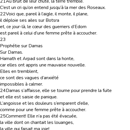
21
Au bruit de leur chute, la terre tremble.
C’est un cri qu’on entend jusqu’à la mer des Roseaux.
22
Voici que, pareil à l’aigle, il monte, il plane,
il déploie ses ailes sur Botsra
et, ce jour-là, le cœur des guerriers d’Edom
est pareil à celui d’une femme prête à accoucher.
23
Prophétie sur Damas
Sur Damas.
Hamath et Arpad sont dans la honte,
car elles ont appris une mauvaise nouvelle.
Elles en tremblent,
ce sont des vagues d’anxiété
impossibles à calmer.
24
Damas s’affaisse, elle se tourne pour prendre la fuite
et elle est saisie de panique.
L’angoisse et les douleurs s’emparent d’elle,
comme pour une femme prête à accoucher.
25
Comment! Elle n’a pas été évacuée,
la ville dont on chantait les louanges,
la ville qui faisait ma joie!