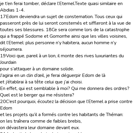
je t’en ferai tomber, déclare l’Eternel.
Texte quasi similaire en
Abdias 1-4.
17
Edom deviendra un sujet de consternation. Tous ceux qui
passeront près de lui seront consternés et siffleront à la vue de
toutes ses blessures.
18
Ce sera comme lors de la catastrophe
qui a frappé Sodome et Gomorrhe ainsi que les villes voisines,
dit l’Eternel: plus personne n’y habitera, aucun homme n’y
séjournera.
19
Voici que, pareil à un lion, il monte des rives luxuriantes du
Jourdain
pour s’attaquer à un domaine solide.
J’agirai en un clin d’œil, je ferai déguerpir Edom de là
et j’établirai à sa tête celui que j’ai choisi.
En effet, qui est semblable à moi? Qui me donnera des ordres?
Quel est le berger qui me résistera?
20
C’est pourquoi, écoutez la décision que l’Eternel a prise contre
Edom
et les projets qu’il a formés contre les habitants de Théman:
on les traînera comme de faibles brebis,
on dévastera leur domaine devant eux.