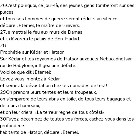
26
C’est pourquoi, ce jour-là, ses jeunes gens tomberont sur ses
places
et tous ses hommes de guerre seront réduits au silence,
déclare l’Eternel, le maître de l’univers.
27
Je mettrai le feu aux murs de Damas,
et il dévorera le palais de Ben-Hadad.
28
Prophétie sur Kédar et Hatsor
Sur Kédar et les royaumes de Hatsor auxquels Nebucadnetsar,
roi de Babylone, infligea une défaite.
Voici ce que dit l’Eternel:
Levez-vous, montez à Kédar
et semez la dévastation chez les nomades de l’est!
29
On prendra leurs tentes et leurs troupeaux,
on s’emparera de leurs abris en toile, de tous leurs bagages et
de leurs chameaux,
et on leur criera: «La terreur règne de tous côtés!»
30
Fuyez, décampez de toutes vos forces, cachez-vous dans les
profondeurs,
habitants de Hatsor, déclare l’Eternel.