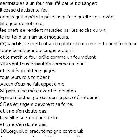
semblables à un four chauffé par le boulanger:
il cesse d’attiser le feu
depuis qu’il a pétri la pâte jusqu’à ce qu’elle soit levée.
5
Le jour de notre roi,
les chefs se rendent malades par les excès du vin;
le roi tend la main aux moqueurs.
6
Quand ils se mettent à comploter, leur cœur est pareil à un four
toute la nuit leur boulanger a dormi,
et le matin le four brûle comme un feu violent.
7
Ils sont tous échauffés comme un four
et ils dévorent leurs juges;
tous leurs rois tombent.
Aucun d’eux ne fait appel à moi.
8
Ephraïm se mêle avec les peuples,
Ephraïm est un gâteau qui n’a pas été retourné.
9
Des étrangers dévorent sa force,
et il ne s’en doute pas;
la vieillesse s’empare de lui,
et il ne s’en doute pas.
10
L’orgueil d’Israël témoigne contre lui: