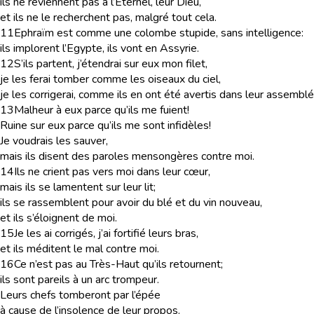
ils ne reviennent pas à l’Eternel, leur Dieu,
et ils ne le recherchent pas, malgré tout cela.
11
Ephraïm est comme une colombe stupide, sans intelligence:
ils implorent l’Egypte, ils vont en Assyrie.
12
S’ils partent, j’étendrai sur eux mon filet,
je les ferai tomber comme les oiseaux du ciel,
je les corrigerai, comme ils en ont été avertis dans leur assemblé
13
Malheur à eux parce qu’ils me fuient!
Ruine sur eux parce qu’ils me sont infidèles!
Je voudrais les sauver,
mais ils disent des paroles mensongères contre moi.
14
Ils ne crient pas vers moi dans leur cœur,
mais ils se lamentent sur leur lit;
ils se rassemblent pour avoir du blé et du vin nouveau,
et ils s’éloignent de moi.
15
Je les ai corrigés, j’ai fortifié leurs bras,
et ils méditent le mal contre moi.
16
Ce n’est pas au Très-Haut qu’ils retournent;
ils sont pareils à un arc trompeur.
Leurs chefs tomberont par l’épée
à cause de l’insolence de leur propos.