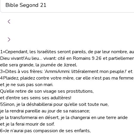
1
»Cependant, les Israélites seront pareils, de par leur nombre, au 
Dieu vivant!’
Au lieu… vivant
: cité en Romains 9.26 et partielleme
elle sera grande, la journée de Jizreel.
3
»Dites à vos frères: ‘Ammi
Ammi
: littéralement mon peuple.
!’ e
4
Plaidez, plaidez contre votre mère, car elle n’est pas ma femme
et je ne suis pas son mari.
Qu’elle retire de son visage ses prostitutions,
et d’entre ses seins ses adultères!
5
Sinon, je la déshabillerai pour qu’elle soit toute nue,
je la rendrai pareille au jour de sa naissance;
je la transformerai en désert, je la changerai en une terre aride
et je la ferai mourir de soif.
6
»Je n’aurai pas compassion de ses enfants,