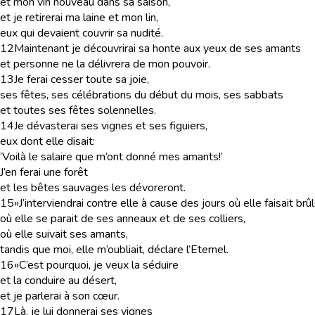
et mon vin nouveau dans sa saison,
et je retirerai ma laine et mon lin,
eux qui devaient couvrir sa nudité.
12
Maintenant je découvrirai sa honte aux yeux de ses amants
et personne ne la délivrera de mon pouvoir.
13
Je ferai cesser toute sa joie,
ses fêtes, ses célébrations du début du mois, ses sabbats
et toutes ses fêtes solennelles.
14
Je dévasterai ses vignes et ses figuiers,
eux dont elle disait:
‘Voilà le salaire que m’ont donné mes amants!’
J’en ferai une forêt
et les bêtes sauvages les dévoreront.
15
»J’interviendrai contre elle à cause des jours où elle faisait br
où elle se parait de ses anneaux et de ses colliers,
où elle suivait ses amants,
tandis que moi, elle m’oubliait, déclare l’Eternel.
16
»C’est pourquoi, je veux la séduire
et la conduire au désert,
et je parlerai à son cœur.
17
Là, je lui donnerai ses vignes