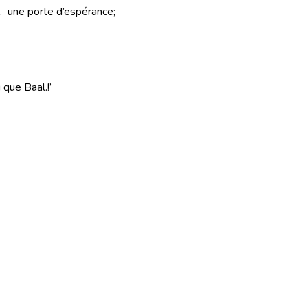
6.
une porte d’espérance;
 que Baal.
!’