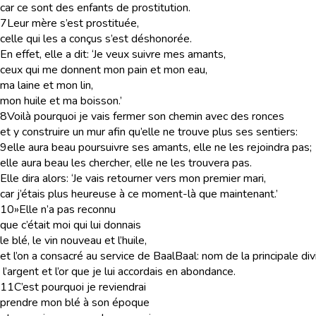
car ce sont des enfants de prostitution.
7
Leur mère s’est prostituée,
celle qui les a conçus s’est déshonorée.
En effet, elle a dit: ‘Je veux suivre mes amants,
ceux qui me donnent mon pain et mon eau,
ma laine et mon lin,
mon huile et ma boisson.’
8
Voilà pourquoi je vais fermer son chemin avec des ronces
et y construire un mur afin qu’elle ne trouve plus ses sentiers:
9
elle aura beau poursuivre ses amants, elle ne les rejoindra pas;
elle aura beau les chercher, elle ne les trouvera pas.
Elle dira alors: ‘Je vais retourner vers mon premier mari,
car j’étais plus heureuse à ce moment-là que maintenant.’
10
»Elle n’a pas reconnu
que c’était moi qui lui donnais
le blé, le vin nouveau et l’huile,
et l’on a consacré au service de Baal
Baal
: nom de la principale d
l’argent et l’or que je lui accordais en abondance.
11
C’est pourquoi je reviendrai
prendre mon blé à son époque