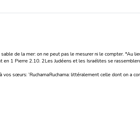
sable de la mer: on ne peut pas le mesurer ni le compter. *Au lieu 
nt en 1 Pierre 2.10.
2
Les Judéens et les Israélites se rassembleron
t à vos sœurs: ‘Ruchama
Ruchama
: littéralement celle dont on a c