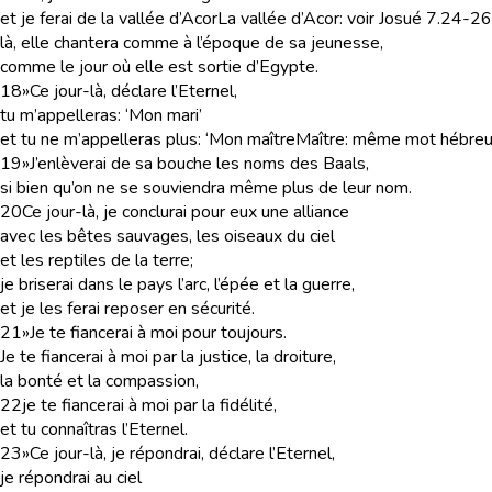
et je ferai de la vallée d’Acor
La vallée d’Acor
: voir Josué 7.24-2
là, elle chantera comme à l’époque de sa jeunesse,
comme le jour où elle est sortie d’Egypte.
18
»Ce jour-là, déclare l’Eternel,
tu m’appelleras: ‘Mon mari’
et tu ne m’appelleras plus: ‘Mon maître
Maître
: même mot hébreu
19
»J’enlèverai de sa bouche les noms des Baals,
si bien qu’on ne se souviendra même plus de leur nom.
20
Ce jour-là, je conclurai pour eux une alliance
avec les bêtes sauvages, les oiseaux du ciel
et les reptiles de la terre;
je briserai dans le pays l’arc, l’épée et la guerre,
et je les ferai reposer en sécurité.
21
»Je te fiancerai à moi pour toujours.
Je te fiancerai à moi par la justice, la droiture,
la bonté et la compassion,
22
je te fiancerai à moi par la fidélité,
et tu connaîtras l’Eternel.
23
»Ce jour-là, je répondrai, déclare l’Eternel,
je répondrai au ciel