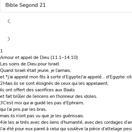
1
Amour et appel de Dieu (11.1–14.10)
Les soins de Dieu pour Israël
Quand Israël était jeune, je l’aimais,
et *j’ai appelé mon fils à sortir d’Egypte
J’ai appelé… d’Egypte
: c
2
Mais ils se sont éloignés de ceux qui les appelaient,
ils ont offert des sacrifices aux Baals
et fait brûler de l’encens en l’honneur des idoles.
3
C’est moi qui ai guidé les pas d’Ephraïm,
qui l’ai pris par les bras,
mais ils n’ont pas vu que je les guérissais.
4
Je les ai tirés avec des liens d’humanité, avec des cordages d’a
J’ai été pour eux pareil à celui qui soulève la pièce d’attelage pe