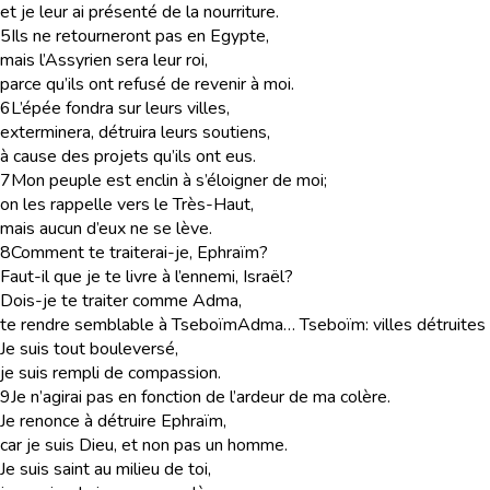
et je leur ai présenté de la nourriture.
5
Ils ne retourneront pas en Egypte,
mais l’Assyrien sera leur roi,
parce qu’ils ont refusé de revenir à moi.
6
L’épée fondra sur leurs villes,
exterminera, détruira leurs soutiens,
à cause des projets qu’ils ont eus.
7
Mon peuple est enclin à s’éloigner de moi;
on les rappelle vers le Très-Haut,
mais aucun d’eux ne se lève.
8
Comment te traiterai-je, Ephraïm?
Faut-il que je te livre à l’ennemi, Israël?
Dois-je te traiter comme Adma,
te rendre semblable à Tseboïm
Adma… Tseboïm
: villes détruit
Je suis tout bouleversé,
je suis rempli de compassion.
9
Je n’agirai pas en fonction de l’ardeur de ma colère.
Je renonce à détruire Ephraïm,
car je suis Dieu, et non pas un homme.
Je suis saint au milieu de toi,