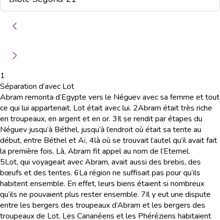
1
Séparation d’avec Lot
Abram remonta d’Egypte vers le Néguev avec sa femme et tout
ce qui lui appartenait. Lot était avec lui.
2
Abram était très riche
en troupeaux, en argent et en or.
3
Il se rendit par étapes du
Néguev jusqu’à Béthel, jusqu’à l’endroit où était sa tente au
début, entre Béthel et Aï,
4
là où se trouvait l’autel qu’il avait fait
la première fois. Là, Abram fit appel au nom de l’Eternel.
5
Lot, qui voyageait avec Abram, avait aussi des brebis, des
bœufs et des tentes.
6
La région ne suffisait pas pour qu’ils
habitent ensemble. En effet, leurs biens étaient si nombreux
qu’ils ne pouvaient plus rester ensemble.
7
Il y eut une dispute
entre les bergers des troupeaux d’Abram et les bergers des
troupeaux de Lot. Les Cananéens et les Phéréziens habitaient