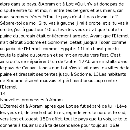
alors dans le pays.
8
Abram dit à Lot: «Qu’il n’y ait donc pas de
dispute entre toi et moi, ni entre tes bergers et les miens, car
nous sommes frères.
9
Tout le pays n’est-il pas devant toi?
Sépare-toi de moi. Si tu vas à gauche, j’irai à droite, et si tu vas à
droite, j’irai à gauche.»
10
Lot leva les yeux et vit que toute la
plaine du Jourdain était entièrement arrosée. Avant que l’Eternel
n’ait détruit Sodome et Gomorrhe, c’était, jusqu’à Tsoar, comme
un jardin de l’Eternel, comme l’Egypte.
11
Lot choisit pour lui
toute la plaine du Jourdain et se mit en route vers l’est. C’est
ainsi qu’ils se séparèrent l’un de l’autre.
12
Abram s’installa dans
le pays de Canaan, tandis que Lot s’installait dans les villes de la
plaine et dressait ses tentes jusqu’à Sodome.
13
Les habitants
de Sodome étaient mauvais et péchaient beaucoup contre
l’Eternel.
14
Nouvelles promesses à Abram
L’Eternel dit à Abram, après que Lot se fut séparé de lui: «Lève
les yeux et, de l’endroit où tu es, regarde vers le nord et le sud,
vers l’est et l’ouest.
15
En effet, tout le pays que tu vois, je te le
donnerai à toi, ainsi qu’à ta descendance pour toujours.
16
Je