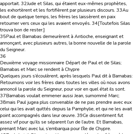
apportait.
32
Jude et Silas, qui étaient eux-mêmes prophètes,
les exhortèrent et les fortifièrent par plusieurs discours.
33
Au
bout de quelque temps, les frères les laissèrent en paix
retourner vers ceux qui les avaient envoyés.
34
[Toutefois Silas
trouva bon de rester.]
35
Paul et Barnabas demeurèrent à Antioche, enseignant et
annonçant, avec plusieurs autres, la bonne nouvelle de la parole
du Seigneur.
36
Deuxième voyage missionnaire Départ de Paul et de Silas;
Barnabas et Marc se rendent à Chypre
Quelques jours s’écoulèrent, après lesquels Paul dit à Barnabas:
Retournons voir les frères dans toutes les villes où nous avons
annoncé la parole du Seigneur, pour voir en quel état ils sont.
37
Barnabas voulait emmener aussi Jean, surnommé Marc;
38
mais Paul jugea plus convenable de ne pas prendre avec eux
celui qui les avait quittés depuis la Pamphylie, et qui ne les avait
point accompagnés dans leur œuvre.
39
Ce dissentiment fut
assez vif pour qu’ils se séparent l’un de l’autre. Et Barnabas,
prenant Marc avec lui, s’embarqua pour l’île de Chypre.