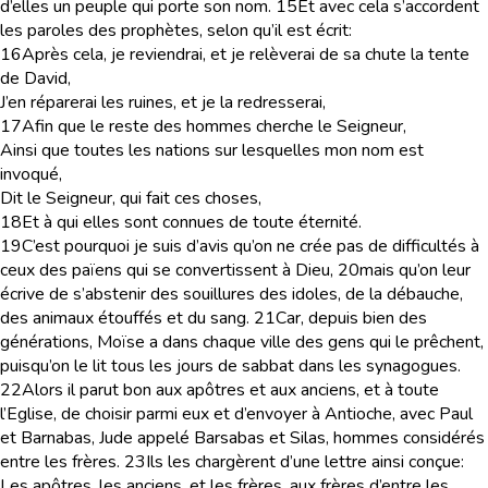
d’elles un peuple qui porte son nom.
15
Et avec cela s’accordent
les paroles des prophètes, selon qu’il est écrit:
16
Après cela, je reviendrai, et je relèverai de sa chute la tente
de David,
J’en réparerai les ruines, et je la redresserai,
17
Afin que le reste des hommes cherche le Seigneur,
Ainsi que toutes les nations sur lesquelles mon nom est
invoqué,
Dit le Seigneur, qui fait ces choses,
18
Et à qui elles sont connues de toute éternité.
19
C’est pourquoi je suis d’avis qu’on ne crée pas de difficultés à
ceux des païens qui se convertissent à Dieu,
20
mais qu’on leur
écrive de s’abstenir des souillures des idoles, de la débauche,
des animaux étouffés et du sang.
21
Car, depuis bien des
générations, Moïse a dans chaque ville des gens qui le prêchent,
puisqu’on le lit tous les jours de sabbat dans les synagogues.
22
Alors il parut bon aux apôtres et aux anciens, et à toute
l’Eglise, de choisir parmi eux et d’envoyer à Antioche, avec Paul
et Barnabas, Jude appelé Barsabas et Silas, hommes considérés
entre les frères.
23
Ils les chargèrent d’une lettre ainsi conçue:
Les apôtres, les anciens, et les frères, aux frères d’entre les