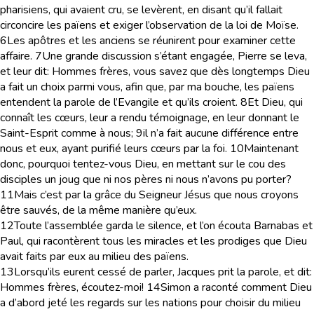
pharisiens, qui avaient cru, se levèrent, en disant qu’il fallait
circoncire les païens et exiger l’observation de la loi de Moïse.
6
Les apôtres et les anciens se réunirent pour examiner cette
affaire.
7
Une grande discussion s’étant engagée, Pierre se leva,
et leur dit: Hommes frères, vous savez que dès longtemps Dieu
a fait un choix parmi vous, afin que, par ma bouche, les païens
entendent la parole de l’Evangile et qu’ils croient.
8
Et Dieu, qui
connaît les cœurs, leur a rendu témoignage, en leur donnant le
Saint-Esprit comme à nous;
9
il n’a fait aucune différence entre
nous et eux, ayant purifié leurs cœurs par la foi.
10
Maintenant
donc, pourquoi tentez-vous Dieu, en mettant sur le cou des
disciples un joug que ni nos pères ni nous n’avons pu porter?
11
Mais c’est par la grâce du Seigneur Jésus que nous croyons
être sauvés, de la même manière qu’eux.
12
Toute l’assemblée garda le silence, et l’on écouta Barnabas et
Paul, qui racontèrent tous les miracles et les prodiges que Dieu
avait faits par eux au milieu des païens.
13
Lorsqu’ils eurent cessé de parler, Jacques prit la parole, et dit:
Hommes frères, écoutez-moi!
14
Simon a raconté comment Dieu
a d’abord jeté les regards sur les nations pour choisir du milieu