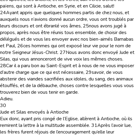
païens, qui sont à Antioche, en Syrie, et en Cilicie, salut!
24
Ayant appris que quelques hommes partis de chez nous, et
auxquels nous n’avions donné aucun ordre, vous ont troublés par
leurs discours et ont ébranlé vos âmes,
25
nous avons jugé à
propos, après nous être réunis tous ensemble, de choisir des
délégués et de vous les envoyer avec nos bien-aimés Barnabas
et Paul,
26
ces hommes qui ont exposé leur vie pour le nom de
notre Seigneur Jésus-Christ.
27
Nous avons donc envoyé Jude et
Silas, qui vous annonceront de vive voix les mêmes choses.
28
Car il a paru bon au Saint-Esprit et à nous de ne vous imposer
d’autre charge que ce qui est nécessaire,
29
savoir, de vous
abstenir des viandes sacrifiées aux idoles, du sang, des animaux
étouffés, et de la débauche, choses contre lesquelles vous vous
trouverez bien de vous tenir en garde.
Adieu.
30
Jude et Silas envoyés à Antioche
Eux donc, ayant pris congé de l’Eglise, allèrent à Antioche, où ils
remirent la lettre à la multitude assemblée.
31
Après l’avoir lue,
les frères furent réjouis de l’encouragement qu’elle leur