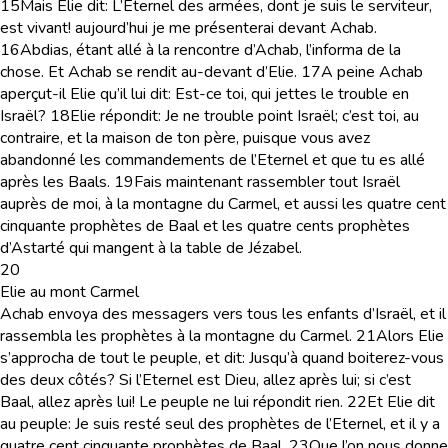
15
Mais Elie dit: L’Eternel des armées, dont je suis le serviteur,
est vivant! aujourd’hui je me présenterai devant Achab.
16
Abdias, étant allé à la rencontre d’Achab, l’informa de la
chose. Et Achab se rendit au-devant d’Elie.
17
A peine Achab
aperçut-il Elie qu’il lui dit: Est-ce toi, qui jettes le trouble en
Israël?
18
Elie répondit: Je ne trouble point Israël; c’est toi, au
contraire, et la maison de ton père, puisque vous avez
abandonné les commandements de l’Eternel et que tu es allé
après les Baals.
19
Fais maintenant rassembler tout Israël
auprès de moi, à la montagne du Carmel, et aussi les quatre cent
cinquante prophètes de Baal et les quatre cents prophètes
d’Astarté qui mangent à la table de Jézabel.
20
Elie au mont Carmel
Achab envoya des messagers vers tous les enfants d’Israël, et il
rassembla les prophètes à la montagne du Carmel.
21
Alors Elie
s’approcha de tout le peuple, et dit: Jusqu’à quand boiterez-vous
des deux côtés? Si l’Eternel est Dieu, allez après lui; si c’est
Baal, allez après lui! Le peuple ne lui répondit rien.
22
Et Elie dit
au peuple: Je suis resté seul des prophètes de l’Eternel, et il y a
quatre cent cinquante prophètes de Baal.
23
Que l’on nous donne