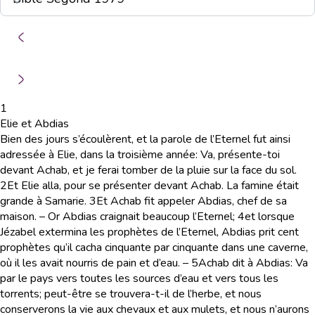
1
Elie et Abdias
Bien des jours s’écoulèrent, et la parole de l’Eternel fut ainsi
adressée à Elie, dans la troisième année: Va, présente-toi
devant Achab, et je ferai tomber de la pluie sur la face du sol.
2
Et Elie alla, pour se présenter devant Achab. La famine était
grande à Samarie.
3
Et Achab fit appeler Abdias, chef de sa
maison. – Or Abdias craignait beaucoup l’Eternel;
4
et lorsque
Jézabel extermina les prophètes de l’Eternel, Abdias prit cent
prophètes qu’il cacha cinquante par cinquante dans une caverne,
où il les avait nourris de pain et d’eau. –
5
Achab dit à Abdias: Va
par le pays vers toutes les sources d’eau et vers tous les
torrents; peut-être se trouvera-t-il de l’herbe, et nous
conserverons la vie aux chevaux et aux mulets, et nous n’aurons