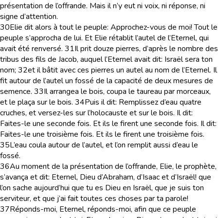
présentation de l’offrande. Mais il n’y eut ni voix, ni réponse, ni
signe d’attention.
30
Elie dit alors à tout le peuple: Approchez-vous de moi! Tout le
peuple s’approcha de lui. Et Elie rétablit l’autel de l’Eternel, qui
avait été renversé.
31
Il prit douze pierres, d’après le nombre des
tribus des fils de Jacob, auquel l’Eternel avait dit: Israël sera ton
nom;
32
et il bâtit avec ces pierres un autel au nom de l’Eternel. Il
fit autour de l’autel un fossé de la capacité de deux mesures de
semence.
33
Il arrangea le bois, coupa le taureau par morceaux,
et le plaça sur le bois.
34
Puis il dit: Remplissez d’eau quatre
cruches, et versez-les sur l’holocauste et sur le bois. Il dit:
Faites-le une seconde fois. Et ils le firent une seconde fois. Il dit:
Faites-le une troisième fois. Et ils le firent une troisième fois.
35
L’eau coula autour de l’autel, et l’on remplit aussi d’eau le
fossé.
36
Au moment de la présentation de l’offrande, Elie, le prophète,
s’avança et dit: Eternel, Dieu d’Abraham, d’Isaac et d’Israël! que
l’on sache aujourd’hui que tu es Dieu en Israël, que je suis ton
serviteur, et que j’ai fait toutes ces choses par ta parole!
37
Réponds-moi, Eternel, réponds-moi, afin que ce peuple