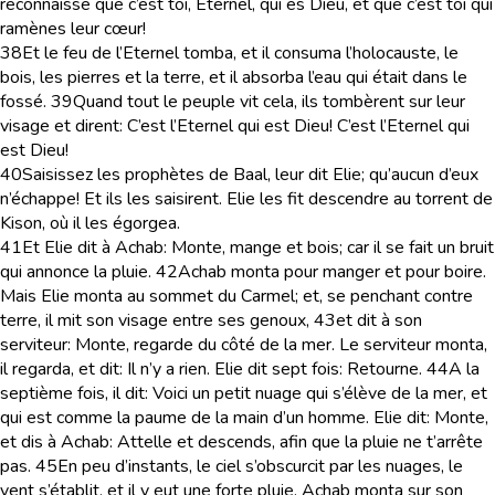
reconnaisse que c’est toi, Eternel, qui es Dieu, et que c’est toi qui
ramènes leur cœur!
38
Et le feu de l’Eternel tomba, et il consuma l’holocauste, le
bois, les pierres et la terre, et il absorba l’eau qui était dans le
fossé.
39
Quand tout le peuple vit cela, ils tombèrent sur leur
visage et dirent: C’est l’Eternel qui est Dieu! C’est l’Eternel qui
est Dieu!
40
Saisissez les prophètes de Baal, leur dit Elie; qu’aucun d’eux
n’échappe! Et ils les saisirent. Elie les fit descendre au torrent de
Kison, où il les égorgea.
41
Et Elie dit à Achab: Monte, mange et bois; car il se fait un bruit
qui annonce la pluie.
42
Achab monta pour manger et pour boire.
Mais Elie monta au sommet du Carmel; et, se penchant contre
terre, il mit son visage entre ses genoux,
43
et dit à son
serviteur: Monte, regarde du côté de la mer. Le serviteur monta,
il regarda, et dit: Il n’y a rien. Elie dit sept fois: Retourne.
44
A la
septième fois, il dit: Voici un petit nuage qui s’élève de la mer, et
qui est comme la paume de la main d’un homme. Elie dit: Monte,
et dis à Achab: Attelle et descends, afin que la pluie ne t’arrête
pas.
45
En peu d’instants, le ciel s’obscurcit par les nuages, le
vent s’établit, et il y eut une forte pluie. Achab monta sur son