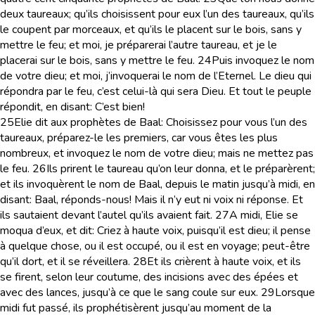
deux taureaux; qu’ils choisissent pour eux l’un des taureaux, qu’ils
le coupent par morceaux, et qu’ils le placent sur le bois, sans y
mettre le feu; et moi, je préparerai l’autre taureau, et je le
placerai sur le bois, sans y mettre le feu.
24
Puis invoquez le nom
de votre dieu; et moi, j’invoquerai le nom de l’Eternel. Le dieu qui
répondra par le feu, c’est celui-là qui sera Dieu. Et tout le peuple
répondit, en disant: C’est bien!
25
Elie dit aux prophètes de Baal: Choisissez pour vous l’un des
taureaux, préparez-le les premiers, car vous êtes les plus
nombreux, et invoquez le nom de votre dieu; mais ne mettez pas
le feu.
26
Ils prirent le taureau qu’on leur donna, et le préparèrent;
et ils invoquèrent le nom de Baal, depuis le matin jusqu’à midi, en
disant: Baal, réponds-nous! Mais il n’y eut ni voix ni réponse. Et
ils sautaient devant l’autel qu’ils avaient fait.
27
A midi, Elie se
moqua d’eux, et dit: Criez à haute voix, puisqu’il est dieu; il pense
à quelque chose, ou il est occupé, ou il est en voyage; peut-être
qu’il dort, et il se réveillera.
28
Et ils crièrent à haute voix, et ils
se firent, selon leur coutume, des incisions avec des épées et
avec des lances, jusqu’à ce que le sang coule sur eux.
29
Lorsque
midi fut passé, ils prophétisèrent jusqu’au moment de la