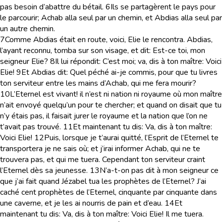
pas besoin d’abattre du bétail.
6
Ils se partagèrent le pays pour
le parcourir; Achab alla seul par un chemin, et Abdias alla seul par
un autre chemin.
7
Comme Abdias était en route, voici, Elie le rencontra. Abdias,
l’ayant reconnu, tomba sur son visage, et dit: Est-ce toi, mon
seigneur Elie?
8
Il lui répondit: C’est moi; va, dis à ton maître: Voici
Elie!
9
Et Abdias dit: Quel péché ai-je commis, pour que tu livres
ton serviteur entre les mains d’Achab, qui me fera mourir?
10
L’Eternel est vivant! il n’est ni nation ni royaume où mon maître
n’ait envoyé quelqu’un pour te chercher; et quand on disait que tu
n’y étais pas, il faisait jurer le royaume et la nation que l’on ne
t’avait pas trouvé.
11
Et maintenant tu dis: Va, dis à ton maître:
Voici Elie!
12
Puis, lorsque je t’aurai quitté, l’Esprit de l’Eternel te
transportera je ne sais où; et j’irai informer Achab, qui ne te
trouvera pas, et qui me tuera. Cependant ton serviteur craint
l’Eternel dès sa jeunesse.
13
N’a-t-on pas dit à mon seigneur ce
que j’ai fait quand Jézabel tua les prophètes de l’Eternel? J’ai
caché cent prophètes de l’Eternel, cinquante par cinquante dans
une caverne, et je les ai nourris de pain et d’eau.
14
Et
maintenant tu dis: Va, dis à ton maître: Voici Elie! Il me tuera.