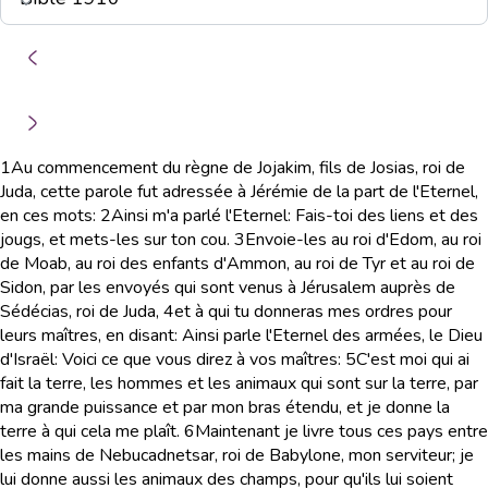
1
Au commencement du règne de Jojakim, fils de Josias, roi de
Juda, cette parole fut adressée à Jérémie de la part de l'Eternel,
en ces mots:
2
Ainsi m'a parlé l'Eternel: Fais-toi des liens et des
jougs, et mets-les sur ton cou.
3
Envoie-les au roi d'Edom, au roi
de Moab, au roi des enfants d'Ammon, au roi de Tyr et au roi de
Sidon, par les envoyés qui sont venus à Jérusalem auprès de
Sédécias, roi de Juda,
4
et à qui tu donneras mes ordres pour
leurs maîtres, en disant: Ainsi parle l'Eternel des armées, le Dieu
d'Israël: Voici ce que vous direz à vos maîtres:
5
C'est moi qui ai
fait la terre, les hommes et les animaux qui sont sur la terre, par
ma grande puissance et par mon bras étendu, et je donne la
terre à qui cela me plaît.
6
Maintenant je livre tous ces pays entre
les mains de Nebucadnetsar, roi de Babylone, mon serviteur; je
lui donne aussi les animaux des champs, pour qu'ils lui soient