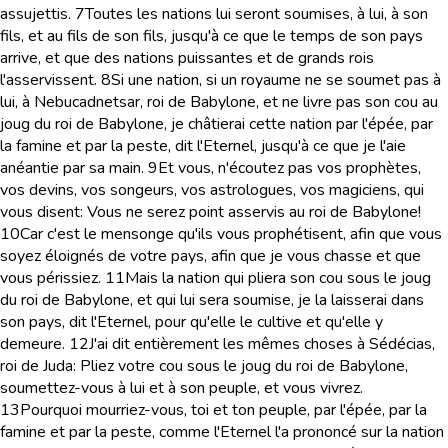
assujettis.
7
Toutes les nations lui seront soumises, à lui, à son
fils, et au fils de son fils, jusqu'à ce que le temps de son pays
arrive, et que des nations puissantes et de grands rois
l'asservissent.
8
Si une nation, si un royaume ne se soumet pas à
lui, à Nebucadnetsar, roi de Babylone, et ne livre pas son cou au
joug du roi de Babylone, je châtierai cette nation par l'épée, par
la famine et par la peste, dit l'Eternel, jusqu'à ce que je l'aie
anéantie par sa main.
9
Et vous, n'écoutez pas vos prophètes,
vos devins, vos songeurs, vos astrologues, vos magiciens, qui
vous disent: Vous ne serez point asservis au roi de Babylone!
10
Car c'est le mensonge qu'ils vous prophétisent, afin que vous
soyez éloignés de votre pays, afin que je vous chasse et que
vous périssiez.
11
Mais la nation qui pliera son cou sous le joug
du roi de Babylone, et qui lui sera soumise, je la laisserai dans
son pays, dit l'Eternel, pour qu'elle le cultive et qu'elle y
demeure.
12
J'ai dit entièrement les mêmes choses à Sédécias,
roi de Juda: Pliez votre cou sous le joug du roi de Babylone,
soumettez-vous à lui et à son peuple, et vous vivrez.
13
Pourquoi mourriez-vous, toi et ton peuple, par l'épée, par la
famine et par la peste, comme l'Eternel l'a prononcé sur la nation