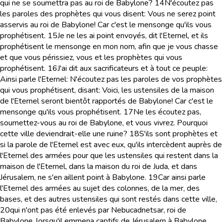
qui ne se soumettra pas au roi de Babylone?
14
N'écoutez pas
les paroles des prophètes qui vous disent: Vous ne serez point
asservis au roi de Babylone! Car c'est le mensonge qu'ils vous
prophétisent.
15
Je ne les ai point envoyés, dit l'Eternel, et ils
prophétisent le mensonge en mon nom, afin que je vous chasse
et que vous périssiez, vous et les prophètes qui vous
prophétisent.
16
J'ai dit aux sacrificateurs et à tout ce peuple:
Ainsi parle l'Eternel: N'écoutez pas les paroles de vos prophètes
qui vous prophétisent, disant: Voici, les ustensiles de la maison
de l'Eternel seront bientôt rapportés de Babylone! Car c'est le
mensonge qu'ils vous prophétisent.
17
Ne les écoutez pas,
soumettez-vous au roi de Babylone, et vous vivrez. Pourquoi
cette ville deviendrait-elle une ruine?
18
S'ils sont prophètes et
si la parole de l'Eternel est avec eux, qu'ils intercèdent auprès de
l'Eternel des armées pour que les ustensiles qui restent dans la
maison de l'Eternel, dans la maison du roi de Juda, et dans
Jérusalem, ne s'en aillent point à Babylone.
19
Car ainsi parle
l'Eternel des armées au sujet des colonnes, de la mer, des
bases, et des autres ustensiles qui sont restés dans cette ville,
20
qui n'ont pas été enlevés par Nebucadnetsar, roi de
Babylone, lorsqu'il emmena captifs de Jérusalem à Babylone