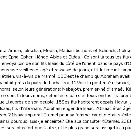
fanta Zimran, Jokschan, Medan, Madian, Jischbak et Schuach.
3
Joksc
rent Epha, Epher, Hénoc, Abida et Eldaa. -Ce sont là tous les fils
es envoya loin de son fils Isaac du côté de l'orient, dans le pays d'O
ureuse vieillesse, âgé et rassasié de jours, et il fut recueilli au
Héthien, vis-à-vis de Mamré.
10
C'est le champ qu'Abraham avait a
habitait près du puits de Lachaï-roï.
12
Voici la postérité d'Ismaël
rs noms, selon leurs générations: Nebajoth, premier-né d'Ismaël, 
l; ce sont là leurs noms, selon leurs parcs et leurs enclos. Ils fure
cueilli auprès de son peuple.
18
Ses fils habitèrent depuis Havila ju
d'Isaac, fils d'Abraham. Abraham engendra Isaac.
20
Isaac était âgé
éen.
21
Isaac implora l'Eternel pour sa femme, car elle était stéril
ainsi, pourquoi suis-je enceinte? Elle alla consulter l'Eternel.
23
Et
s sera plus fort que l'autre, et le plus grand sera assujetti au plu