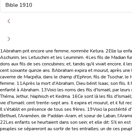
1
Abraham prit encore une femme, nommée Ketura.
2
Elle lui en
Aschurim, les Letuschim et les Leummim.
4
Les fils de Madian fu
dons aux fils de ses concubines; et, tandis qu'il vivait encore, il l
cent soixante quinze ans.
8
Abraham expira et mourut, après une he
caverne de Macpéla, dans le champ d'Ephron, fils de Tsochar, le 
femme.
11
Après la mort d'Abraham, Dieu bénit Isaac, son fils. Il 
enfanté à Abraham.
13
Voici les noms des fils d'Ismaël, par leu
Théma, Jethur, Naphisch et Kedma.
16
Ce sont là les fils d'Ismaë
vie d'Ismaël: cent trente-sept ans. Il expira et mourut, et il fut re
Il s'établit en présence de tous ses frères.
19
Voici la postérité 
Bethuel, l'Araméen, de Paddan-Aram, et soeur de Laban, l'Aram
22
Les enfants se heurtaient dans son sein; et elle dit: S'il en est 
peuples se sépareront au sortir de tes entrailles; un de ces peuple