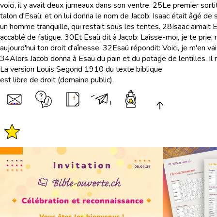
voici, il y avait deux jumeaux dans son ventre.
25
Le premier sorti
talon d'Esaü; et on lui donna le nom de Jacob. Isaac était âgé de s
un homme tranquille, qui restait sous les tentes.
28
Isaac aimait 
accablé de fatigue.
30
Et Esaü dit à Jacob: Laisse-moi, je te prie
aujourd'hui ton droit d'aînesse.
32
Esaü répondit: Voici, je m'en va
34
Alors Jacob donna à Esaü du pain et du potage de lentilles. Il m
La version Louis Segond 1910 du texte biblique
est libre de droit (domaine public).