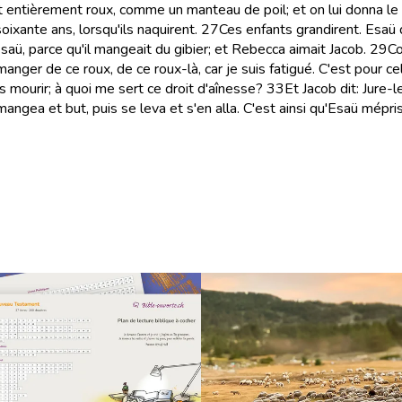
t entièrement roux, comme un manteau de poil; et on lui donna le
oixante ans, lorsqu'ils naquirent.
27
Ces enfants grandirent. Esaü
Esaü, parce qu'il mangeait du gibier; et Rebecca aimait Jacob.
29
Co
, manger de ce roux, de ce roux-là, car je suis fatigué. C'est pour
is mourir; à quoi me sert ce droit d'aînesse?
33
Et Jacob dit: Jure-le
angea et but, puis se leva et s'en alla. C'est ainsi qu'Esaü mépris