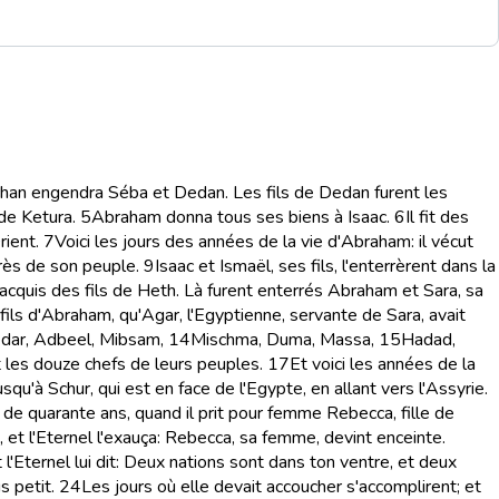
han engendra Séba et Dedan. Les fils de Dedan furent les
 de Ketura.
5
Abraham donna tous ses biens à Isaac.
6
Il fit des
rient.
7
Voici les jours des années de la vie d'Abraham: il vécut
près de son peuple.
9
Isaac et Ismaël, ses fils, l'enterrèrent dans la
cquis des fils de Heth. Là furent enterrés Abraham et Sara, sa
, fils d'Abraham, qu'Agar, l'Egyptienne, servante de Sara, avait
Kédar, Adbeel, Mibsam,
14
Mischma, Duma, Massa,
15
Hadad,
nt les douze chefs de leurs peuples.
17
Et voici les années de la
squ'à Schur, qui est en face de l'Egypte, en allant vers l'Assyrie.
 de quarante ans, quand il prit pour femme Rebecca, fille de
e, et l'Eternel l'exauça: Rebecca, sa femme, devint enceinte.
 l'Eternel lui dit: Deux nations sont dans ton ventre, et deux
s petit.
24
Les jours où elle devait accoucher s'accomplirent; et