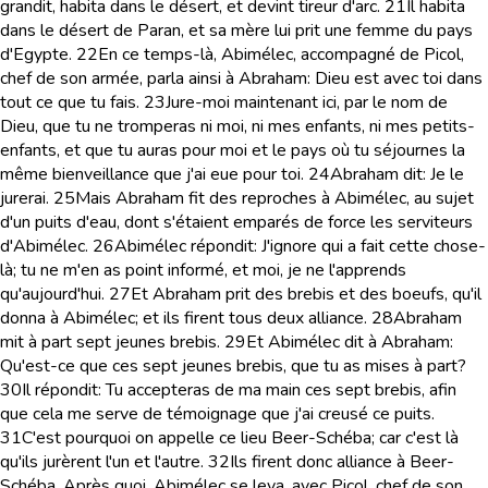
grandit, habita dans le désert, et devint tireur d'arc.
21
Il habita
dans le désert de Paran, et sa mère lui prit une femme du pays
d'Egypte.
22
En ce temps-là, Abimélec, accompagné de Picol,
chef de son armée, parla ainsi à Abraham: Dieu est avec toi dans
tout ce que tu fais.
23
Jure-moi maintenant ici, par le nom de
Dieu, que tu ne tromperas ni moi, ni mes enfants, ni mes petits-
enfants, et que tu auras pour moi et le pays où tu séjournes la
même bienveillance que j'ai eue pour toi.
24
Abraham dit: Je le
jurerai.
25
Mais Abraham fit des reproches à Abimélec, au sujet
d'un puits d'eau, dont s'étaient emparés de force les serviteurs
d'Abimélec.
26
Abimélec répondit: J'ignore qui a fait cette chose-
là; tu ne m'en as point informé, et moi, je ne l'apprends
qu'aujourd'hui.
27
Et Abraham prit des brebis et des boeufs, qu'il
donna à Abimélec; et ils firent tous deux alliance.
28
Abraham
mit à part sept jeunes brebis.
29
Et Abimélec dit à Abraham:
Qu'est-ce que ces sept jeunes brebis, que tu as mises à part?
30
Il répondit: Tu accepteras de ma main ces sept brebis, afin
que cela me serve de témoignage que j'ai creusé ce puits.
31
C'est pourquoi on appelle ce lieu Beer-Schéba; car c'est là
qu'ils jurèrent l'un et l'autre.
32
Ils firent donc alliance à Beer-
Schéba. Après quoi, Abimélec se leva, avec Picol, chef de son