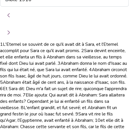
1
L'Eternel se souvint de ce qu'il avait dit à Sara, et l'Eternel
accomplit pour Sara ce qu'il avait promis.
2
Sara devint enceinte,
et elle enfanta un fils à Abraham dans sa vieillesse, au temps
fixé dont Dieu lui avait parlé.
3
Abraham donna le nom d'Isaac au
fils qui lui était né, que Sara lui avait enfanté.
4
Abraham circoncit
son fils Isaac, âgé de huit jours, comme Dieu le lui avait ordonné.
5
Abraham était âgé de cent ans, à la naissance d'Isaac, son fils.
6
Et Sara dit: Dieu m'a fait un sujet de rire; quiconque l'apprendra
rira de moi.
7
Elle ajouta: Qui aurait dit à Abraham: Sara allaitera
des enfants? Cependant je lui ai enfanté un fils dans sa
vieillesse.
8
L'enfant grandit, et fut sevré; et Abraham fit un
grand festin le jour où Isaac fut sevré.
9
Sara vit rire le fils
qu'Agar, l'Egyptienne, avait enfanté à Abraham;
10
et elle dit à
Abraham: Chasse cette servante et son fils, car le fils de cette