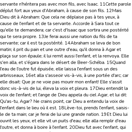
servante n'héritera pas avec mon fils, avec Isaac.
11
Cette parole
déplut fort aux yeux d'Abraham, à cause de son fils.
12
Mais
Dieu dit à Abraham: Que cela ne déplaise pas à tes yeux, à
cause de l'enfant et de ta servante. Accorde à Sara tout ce
qu'elle te demandera; car c'est d'Isaac que sortira une postérité
qui te sera propre.
13
Je ferai aussi une nation du fils de ta
servante; car il est ta postérité.
14
Abraham se leva de bon
matin; il prit du pain et une outre d'eau, qu'il donna à Agar et
plaça sur son épaule; il lui remit aussi l'enfant, et la renvoya. Elle
s'en alla, et s'égara dans le désert de Beer-Schéba.
15
Quand
l'eau de l'outre fut épuisée, elle laissa l'enfant sous un des
arbrisseaux,
16
et alla s'asseoir vis-à-vis, à une portée d'arc; car
elle disait: Que je ne voie pas mourir mon enfant! Elle s'assit
donc vis-à-vis de lui, éleva la voix et pleura.
17
Dieu entendit la
voix de l'enfant; et l'ange de Dieu appela du ciel Agar, et lui dit:
Qu'as-tu, Agar? Ne crains point, car Dieu a entendu la voix de
l'enfant dans le lieu où il est.
18
Lève-toi, prends l'enfant, saisis-
le de ta main; car je ferai de lui une grande nation.
19
Et Dieu lui
ouvrit les yeux, et elle vit un puits d'eau; elle alla remplir d'eau
l'outre, et donna à boire à l'enfant.
20
Dieu fut avec l'enfant, qui