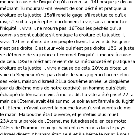
mourra à cause de l'iniquité qu'il a commise.
14
Lorsque je dis au
méchant: Tu mourras! -s'il revient de son péché et pratique la
droiture et la justice,
15
s'il rend le gage, s'il restitue ce qu'il a
ravi, s'il suit les préceptes qui donnent la vie, sans commettre
l'iniquité, il vivra, il ne mourra pas.
16
Tous les péchés qu'il a
commis seront oubliés; s'il pratique la droiture et la justice, il
vivra.
17
Les enfants de ton peuple disent: La voie du Seigneur
n'est pas droite. C'est leur voie qui n'est pas droite.
18
Si le juste
se détourne de sa justice et commet l'iniquité, il mourra à cause
de cela.
19
Si le méchant revient de sa méchanceté et pratique la
droiture et la justice, il vivra à cause de cela.
20
Vous dites: La
voie du Seigneur n'est pas droite. Je vous jugerai chacun selon
ses voies, maison d'Israël!
21
La douzième année, le cinquième
jour du dixième mois de notre captivité, un homme qui s'était
échappé de Jérusalem vint à moi et dit: La ville a été prise!
22
La
main de l'Eternel avait été sur moi le soir avant l'arrivée du fugitif,
et l'Eternel m'avait ouvert la bouche lorsqu'il vint auprès de moi
le matin. Ma bouche était ouverte, et je n'étais plus muet.
23
Alors la parole de l'Eternel me fut adressée, en ces mots:
24
Fils de l'homme, ceux qui habitent ces ruines dans le pays
d'Israël disent: Abraham était seul, et il a hérité le pays; à nous