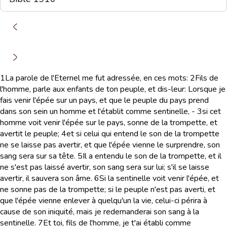
1
La parole de l'Eternel me fut adressée, en ces mots:
2
Fils de
l'homme, parle aux enfants de ton peuple, et dis-leur: Lorsque je
fais venir l'épée sur un pays, et que le peuple du pays prend
dans son sein un homme et l'établit comme sentinelle, -
3
si cet
homme voit venir l'épée sur le pays, sonne de la trompette, et
avertit le peuple;
4
et si celui qui entend le son de la trompette
ne se laisse pas avertir, et que l'épée vienne le surprendre, son
sang sera sur sa tête.
5
Il a entendu le son de la trompette, et il
ne s'est pas laissé avertir, son sang sera sur lui; s'il se laisse
avertir, il sauvera son âme.
6
Si la sentinelle voit venir l'épée, et
ne sonne pas de la trompette; si le peuple n'est pas averti, et
que l'épée vienne enlever à quelqu'un la vie, celui-ci périra à
cause de son iniquité, mais je redemanderai son sang à la
sentinelle.
7
Et toi, fils de l'homme, je t'ai établi comme