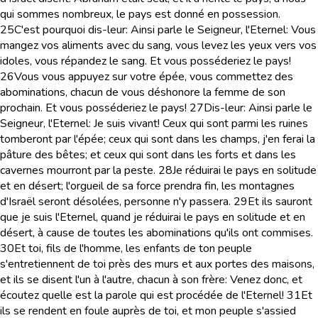
qui sommes nombreux, le pays est donné en possession.
25
C'est pourquoi dis-leur: Ainsi parle le Seigneur, l'Eternel: Vous
mangez vos aliments avec du sang, vous levez les yeux vers vos
idoles, vous répandez le sang. Et vous posséderiez le pays!
26
Vous vous appuyez sur votre épée, vous commettez des
abominations, chacun de vous déshonore la femme de son
prochain. Et vous posséderiez le pays!
27
Dis-leur: Ainsi parle le
Seigneur, l'Eternel: Je suis vivant! Ceux qui sont parmi les ruines
tomberont par l'épée; ceux qui sont dans les champs, j'en ferai la
pâture des bêtes; et ceux qui sont dans les forts et dans les
cavernes mourront par la peste.
28
Je réduirai le pays en solitude
et en désert; l'orgueil de sa force prendra fin, les montagnes
d'Israël seront désolées, personne n'y passera.
29
Et ils sauront
que je suis l'Eternel, quand je réduirai le pays en solitude et en
désert, à cause de toutes les abominations qu'ils ont commises.
30
Et toi, fils de l'homme, les enfants de ton peuple
s'entretiennent de toi près des murs et aux portes des maisons,
et ils se disent l'un à l'autre, chacun à son frère: Venez donc, et
écoutez quelle est la parole qui est procédée de l'Eternel!
31
Et
ils se rendent en foule auprès de toi, et mon peuple s'assied