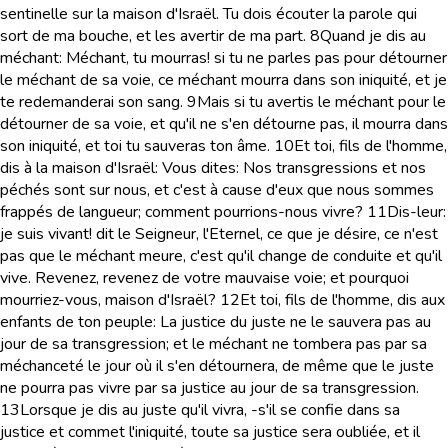
sentinelle sur la maison d'Israël. Tu dois écouter la parole qui
sort de ma bouche, et les avertir de ma part.
8
Quand je dis au
méchant: Méchant, tu mourras! si tu ne parles pas pour détourner
le méchant de sa voie, ce méchant mourra dans son iniquité, et je
te redemanderai son sang.
9
Mais si tu avertis le méchant pour le
détourner de sa voie, et qu'il ne s'en détourne pas, il mourra dans
son iniquité, et toi tu sauveras ton âme.
10
Et toi, fils de l'homme,
dis à la maison d'Israël: Vous dites: Nos transgressions et nos
péchés sont sur nous, et c'est à cause d'eux que nous sommes
frappés de langueur; comment pourrions-nous vivre?
11
Dis-leur:
je suis vivant! dit le Seigneur, l'Eternel, ce que je désire, ce n'est
pas que le méchant meure, c'est qu'il change de conduite et qu'il
vive. Revenez, revenez de votre mauvaise voie; et pourquoi
mourriez-vous, maison d'Israël?
12
Et toi, fils de l'homme, dis aux
enfants de ton peuple: La justice du juste ne le sauvera pas au
jour de sa transgression; et le méchant ne tombera pas par sa
méchanceté le jour où il s'en détournera, de même que le juste
ne pourra pas vivre par sa justice au jour de sa transgression.
13
Lorsque je dis au juste qu'il vivra, -s'il se confie dans sa
justice et commet l'iniquité, toute sa justice sera oubliée, et il