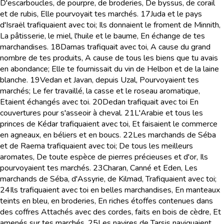
D'escarboucles, de pourpre, de broderies, De byssus, de corail
et de rubis, Elle pourvoyait tes marchés.
17
Juda et le pays
d'Israël trafiquaient avec toi; Ils donnaient le froment de Minnith,
La pâtisserie, le miel, l'huile et le baume, En échange de tes
marchandises.
18
Damas trafiquait avec toi, A cause du grand
nombre de tes produits, A cause de tous les biens que tu avais
en abondance; Elle te fournissait du vin de Helbon et de la laine
blanche.
19
Vedan et Javan, depuis Uzal, Pourvoyaient tes
marchés; Le fer travaillé, la casse et le roseau aromatique,
Etaient échangés avec toi.
20
Dedan trafiquait avec toi En
couvertures pour s'asseoir à cheval.
21
L'Arabie et tous les
princes de Kédar trafiquaient avec toi, Et faisaient le commerce
en agneaux, en béliers et en boucs.
22
Les marchands de Séba
et de Raema trafiquaient avec toi; De tous les meilleurs
aromates, De toute espèce de pierres précieuses et d'or, Ils
pourvoyaient tes marchés.
23
Charan, Canné et Eden, Les
marchands de Séba, d'Assyrie, de Kilmad, Trafiquaient avec toi;
24
Ils trafiquaient avec toi en belles marchandises, En manteaux
teints en bleu, en broderies, En riches étoffes contenues dans
des coffres Attachés avec des cordes, faits en bois de cèdre, Et
amenés sur tes marchés.
25
Les navires de Tarsis naviguaient