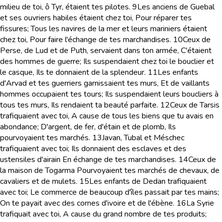
milieu de toi, ô Tyr, étaient tes pilotes.
9
Les anciens de Guebal
et ses ouvriers habiles étaient chez toi, Pour réparer tes
fissures; Tous les navires de la mer et leurs mariniers étaient
chez toi, Pour faire l'échange de tes marchandises.
10
Ceux de
Perse, de Lud et de Puth, servaient dans ton armée, C'étaient
des hommes de guerre; Ils suspendaient chez toi le bouclier et
le casque, Ils te donnaient de la splendeur.
11
Les enfants
d'Arvad et tes guerriers garnissaient tes murs, Et de vaillants
hommes occupaient tes tours; Ils suspendaient leurs boucliers à
tous tes murs, Ils rendaient ta beauté parfaite.
12
Ceux de Tarsis
trafiquaient avec toi, A cause de tous les biens que tu avais en
abondance; D'argent, de fer, d'étain et de plomb, Ils
pourvoyaient tes marchés.
13
Javan, Tubal et Méschec
trafiquaient avec toi; Ils donnaient des esclaves et des
ustensiles d'airain En échange de tes marchandises.
14
Ceux de
la maison de Togarma Pourvoyaient tes marchés de chevaux, de
cavaliers et de mulets.
15
Les enfants de Dedan trafiquaient
avec toi; Le commerce de beaucoup d'îles passait par tes mains;
On te payait avec des cornes d'ivoire et de l'ébène.
16
La Syrie
trafiquait avec toi, A cause du grand nombre de tes produits;