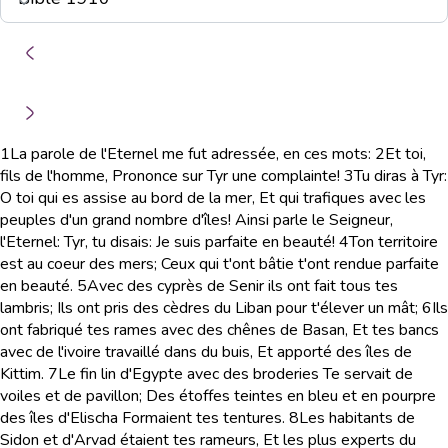
1
La parole de l'Eternel me fut adressée, en ces mots:
2
Et toi,
fils de l'homme, Prononce sur Tyr une complainte!
3
Tu diras à Tyr:
O toi qui es assise au bord de la mer, Et qui trafiques avec les
peuples d'un grand nombre d'îles! Ainsi parle le Seigneur,
l'Eternel: Tyr, tu disais: Je suis parfaite en beauté!
4
Ton territoire
est au coeur des mers; Ceux qui t'ont bâtie t'ont rendue parfaite
en beauté.
5
Avec des cyprès de Senir ils ont fait tous tes
lambris; Ils ont pris des cèdres du Liban pour t'élever un mât;
6
Ils
ont fabriqué tes rames avec des chênes de Basan, Et tes bancs
avec de l'ivoire travaillé dans du buis, Et apporté des îles de
Kittim.
7
Le fin lin d'Egypte avec des broderies Te servait de
voiles et de pavillon; Des étoffes teintes en bleu et en pourpre
des îles d'Elischa Formaient tes tentures.
8
Les habitants de
Sidon et d'Arvad étaient tes rameurs, Et les plus experts du