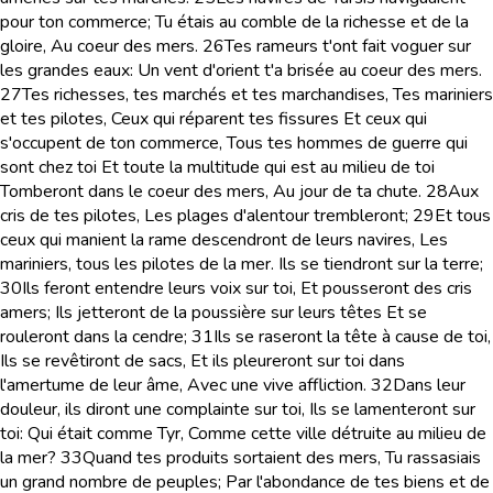
pour ton commerce; Tu étais au comble de la richesse et de la
gloire, Au coeur des mers.
26
Tes rameurs t'ont fait voguer sur
les grandes eaux: Un vent d'orient t'a brisée au coeur des mers.
27
Tes richesses, tes marchés et tes marchandises, Tes mariniers
et tes pilotes, Ceux qui réparent tes fissures Et ceux qui
s'occupent de ton commerce, Tous tes hommes de guerre qui
sont chez toi Et toute la multitude qui est au milieu de toi
Tomberont dans le coeur des mers, Au jour de ta chute.
28
Aux
cris de tes pilotes, Les plages d'alentour trembleront;
29
Et tous
ceux qui manient la rame descendront de leurs navires, Les
mariniers, tous les pilotes de la mer. Ils se tiendront sur la terre;
30
Ils feront entendre leurs voix sur toi, Et pousseront des cris
amers; Ils jetteront de la poussière sur leurs têtes Et se
rouleront dans la cendre;
31
Ils se raseront la tête à cause de toi,
Ils se revêtiront de sacs, Et ils pleureront sur toi dans
l'amertume de leur âme, Avec une vive affliction.
32
Dans leur
douleur, ils diront une complainte sur toi, Ils se lamenteront sur
toi: Qui était comme Tyr, Comme cette ville détruite au milieu de
la mer?
33
Quand tes produits sortaient des mers, Tu rassasiais
un grand nombre de peuples; Par l'abondance de tes biens et de