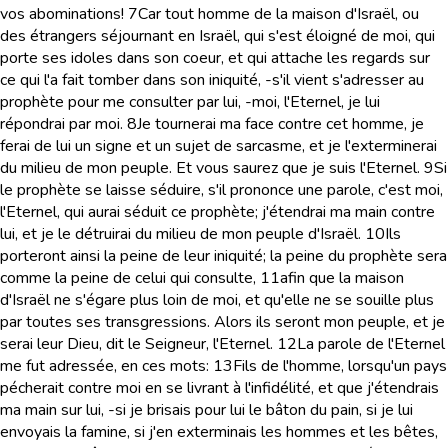
vos abominations!
7
Car tout homme de la maison d'Israël, ou
des étrangers séjournant en Israël, qui s'est éloigné de moi, qui
porte ses idoles dans son coeur, et qui attache les regards sur
ce qui l'a fait tomber dans son iniquité, -s'il vient s'adresser au
prophète pour me consulter par lui, -moi, l'Eternel, je lui
répondrai par moi.
8
Je tournerai ma face contre cet homme, je
ferai de lui un signe et un sujet de sarcasme, et je l'exterminerai
du milieu de mon peuple. Et vous saurez que je suis l'Eternel.
9
Si
le prophète se laisse séduire, s'il prononce une parole, c'est moi,
l'Eternel, qui aurai séduit ce prophète; j'étendrai ma main contre
lui, et je le détruirai du milieu de mon peuple d'Israël.
10
Ils
porteront ainsi la peine de leur iniquité; la peine du prophète sera
comme la peine de celui qui consulte,
11
afin que la maison
d'Israël ne s'égare plus loin de moi, et qu'elle ne se souille plus
par toutes ses transgressions. Alors ils seront mon peuple, et je
serai leur Dieu, dit le Seigneur, l'Eternel.
12
La parole de l'Eternel
me fut adressée, en ces mots:
13
Fils de l'homme, lorsqu'un pays
pécherait contre moi en se livrant à l'infidélité, et que j'étendrais
ma main sur lui, -si je brisais pour lui le bâton du pain, si je lui
envoyais la famine, si j'en exterminais les hommes et les bêtes,