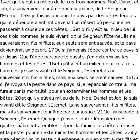
14
et qu'il y eût au milieu de lui ces trois hommes, Noé, Daniel et
Job, ils sauveraient leur âme par leur justice, dit le Seigneur,
l'Eternel.
15
Si je faisais parcourir le pays par des bêtes féroces
qui le dépeupleraient, s'il devenait un désert où personne ne
passerait à cause de ces bêtes,
16
et qu'il y eût au milieu de lui
ces trois hommes, je suis vivant! dit le Seigneur, l'Eternel, ils ne
sauveraient ni fils ni filles, eux seuls seraient sauvés, et le pays
deviendrait un désert.
17
Ou si j'amenais l'épée contre ce pays, si
je disais: Que l'épée parcoure le pays! si j'en exterminais les
hommes et les bêtes,
18
et qu'il y eût au milieu de lui ces trois
hommes, je suis vivant! dit le Seigneur, l'Eternel, ils ne
sauveraient ni fils ni filles, mais eux seuls seraient sauvés.
19
Ou
si j'envoyais la peste dans ce pays, si je répandais contre lui ma
fureur par la mortalité, pour en exterminer les hommes et les
bêtes,
20
et qu'il y eût au milieu de lui Noé, Daniel et Job, je suis
vivant! dit le Seigneur, l'Eternel, ils ne sauveraient ni fils ni filles,
mais ils sauveraient leur âme par leur justice.
21
Oui, ainsi parle le
Seigneur, l'Eternel: Quoique j'envoie contre Jérusalem mes
quatre châtiments terribles, l'épée, la famine, les bêtes féroces
et la peste, pour en exterminer les hommes et les bêtes,
22
il y
aura néanmoins un reste qui échappera, qui en sortira, des fils et