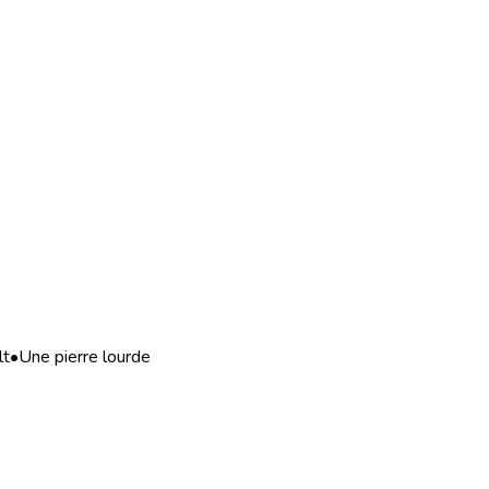
lt
•
Une pierre lourde