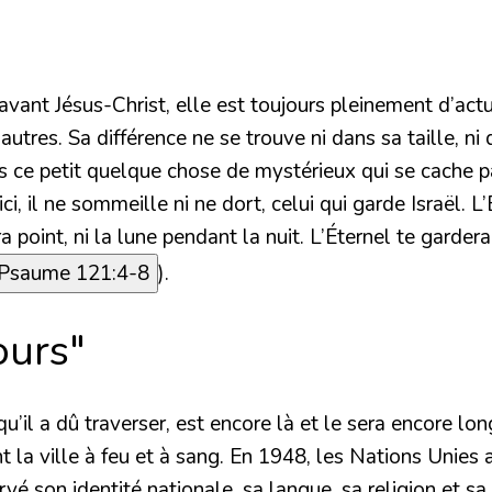
ant Jésus-Christ, elle est toujours pleinement d’actual
 autres. Sa différence ne se trouve ni dans sa taille, 
s ce petit quelque chose de mystérieux qui se cache par
ici, il ne sommeille ni ne dort, celui qui garde Israël. L
ra point, ni la lune pendant la nuit. L’Éternel te garder
Psaume 121:4-8
).
ours"
u’il a dû traverser, est encore là et le sera encore lo
 la ville à feu et à sang. En 1948, les Nations Unies a
vé son identité nationale, sa langue, sa religion et sa