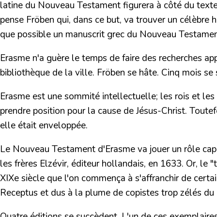
latine du Nouveau Testament figurera à côté du texte g
pense Fröben qui, dans ce but, va trouver un célèbre 
que possible un manuscrit grec du Nouveau Testament
Erasme n'a guère le temps de faire des recherches app
bibliothèque de la ville. Fröben se hâte. Cinq mois s
Erasme est une sommité intellectuelle
; les rois et l
prendre position pour la cause de Jésus-Christ. Toute
elle était enveloppée.
Le Nouveau Testament d'Erasme va jouer un rôle capita
les frères Elzévir, éditeur hollandais, en 1633. Or, le
XIXe siècle que l'on commença à s'affranchir de certai
Receptus et dus à la plume de copistes trop zélés d
Quatre éditions se succèdent.
L'un de ces exemplaire