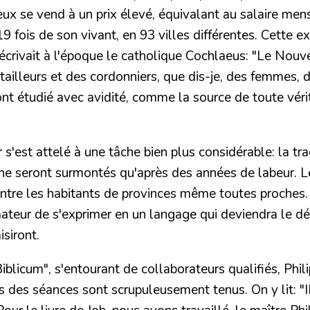
ux se vend à un prix élevé, équivalant au salaire men
9 fois de son vivant, en 93 villes différentes.
Cette ext
écrivait à l'époque le catholique Cochlaeus: "Le Nouv
illeurs et des cordonniers, que dis-je, des femmes, d
l'ont étudié avec avidité, comme la source de toute vér
'est attelé à une tâche bien plus considérable:
la tr
ui ne seront surmontés qu'après des années de labeur.
ntre les habitants de provinces même toutes proches. D
rmateur de s'exprimer en un langage qui deviendra l
isiront.
blicum", s'entourant de collaborateurs qualifiés,
Phil
des séances sont scrupuleusement tenus. On y lit: "II