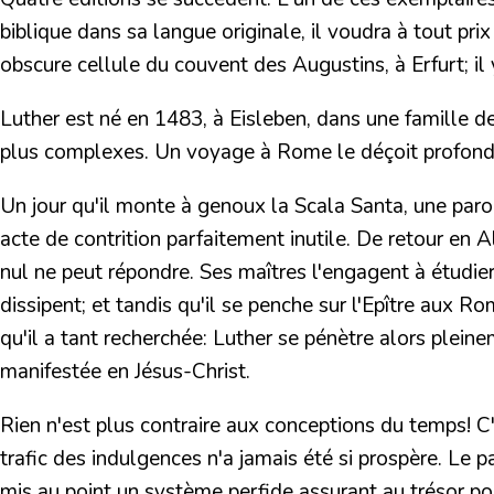
biblique dans sa langue originale, il voudra à tout p
obscure cellule du couvent des Augustins, à Erfurt; il
Luther est né en 1483, à Eisleben,
dans une famille de
plus complexes. Un voyage à Rome le déçoit profondém
Un jour qu'il monte à genoux la Scala Santa, une parol
acte de contrition parfaitement inutile. De retour en 
nul ne peut répondre. Ses maîtres l'engagent à étudier
dissipent; et tandis qu'il se penche sur l'Epître aux 
qu'il a tant recherchée:
Luther se pénètre alors pleinem
manifestée en Jésus-Christ.
Rien n'est plus contraire aux conceptions du temps!
C
trafic des indulgences n'a jamais été si prospère. Le p
mis au point un système perfide assurant au trésor pon