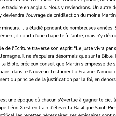
rix le traduire en anglais. Nous y reviendrons. Un aut
 y deviendra l'ouvrage de prédilection du
moine Martin
 mineurs. Il a étudié pendant de nombreuses années. 
ent; il court d'une chapelle à l'autre, mais n'y déco
e de l'Ecriture traverse son esprit:
"Le juste vivra par s
Allemagne, il ne s'appuiera désormais que sur la Bible
 la Bible, précieux conseil que Martin s'empresse de su
Romains dans le Nouveau Testament d'Erasme, l'amour div
ent du principe de la justification par la foi, en dehor
'est une époque où chacun s'évertue à gagner le ciel à
ape Léon X est en train d'élever la Basilique Saint-Pie
tifical les recettes nécessaires: ses émissaires sont p