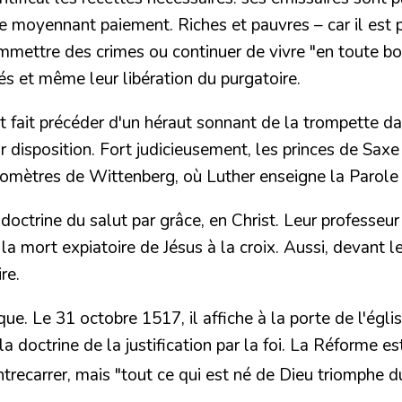
re moyennant paiement. Riches et pauvres – car il est p
ommettre des crimes ou continuer de vivre "en toute b
és et même leur libération du purgatoire.
 fait précéder d'un héraut sonnant de la trompette dan
 disposition. Fort judicieusement, les princes de Saxe i
kilomètres de Wittenberg, où Luther enseigne la Parole
doctrine du salut par grâce, en Christ. Leur professeur
la mort expiatoire de Jésus à la croix.
Aussi, devant l
re.
ique.
Le 31 octobre 1517
, il affiche à la porte de l'ég
 doctrine de la justification par la foi.
La Réforme est 
ntrecarrer, mais
"tout ce qui est né de Dieu triomphe 