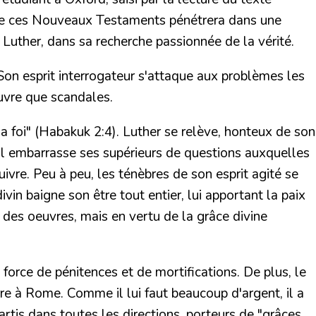
re de ces Nouveaux Testaments pénétrera dans une
 Luther
, dans sa recherche passionnée de la vérité.
Son esprit interrogateur s'attaque aux problèmes les
uvre que scandales.
a foi"
(
Habakuk 2:4
). Luther se relève, honteux de son
. Il embarrasse ses supérieurs de questions auxquelles
ivre. Peu à peu, les ténèbres de son esprit agité se
in baigne son être tout entier, lui apportant la paix
s des oeuvres, mais en vertu de la grâce divine
 force de pénitences et de mortifications.
De plus, le
rre à Rome. Comme il lui faut beaucoup d'argent, il a
artis dans toutes les directions, porteurs de "grâces