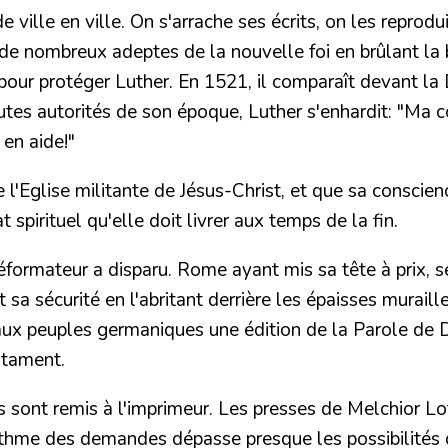
e ville en ville. On s'arrache ses écrits, on les repr
s de nombreux adeptes de la nouvelle foi en
brûlant la 
e pour protéger Luther. En 1521, il comparaît devant la
tes autorités de son époque, Luther s'enhardit:
"Ma co
en aide!"
l'Eglise militante de Jésus-Christ, et que sa conscien
spirituel qu'elle doit livrer aux temps de la fin.
formateur a disparu. Rome ayant mis sa tête à prix, se
 sa sécurité en l'abritant derrière les épaisses murail
 aux peuples germaniques une édition de la Parole de Di
stament.
 sont remis à l'imprimeur. Les presses de Melchior Lot
thme des demandes dépasse presque les possibilités de