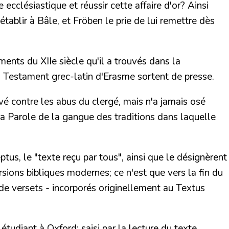
cclésiastique et réussir cette affaire d'or? Ainsi
'établir à Bâle, et Fröben le prie de lui remettre dès
ents du XIIe siècle qu'il a trouvés dans la
u Testament grec-latin d'Erasme sortent de presse.
evé contre les abus du clergé, mais n'a jamais osé
sa Parole de la gangue des traditions dans laquelle
us, le "texte reçu par tous", ainsi que le désignèrent
ersions bibliques modernes; ce n'est que vers la fin du
e versets - incorporés originellement au Textus
t étudiant à Oxford; saisi par la lecture du texte