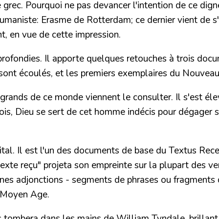
rec. Pourquoi ne pas devancer l'intention de ce digne e
humaniste:
Erasme de Rotterdam
; ce dernier vient de s
, en vue de cette impression.
rofondies. Il apporte quelques retouches à trois docum
e sont écoulés, et les premiers exemplaires du Nouvea
es grands de ce monde viennent le consulter. Il s'est él
fois, Dieu se sert de cet homme indécis pour dégager 
l. Il est l'un des documents de base du Textus Recept
 "texte reçu" projeta son empreinte sur la plupart des v
nes adjonctions - s
egments de phrases ou fragments d
u Moyen Age.
s tombera dans les mains de
William Tyndale,
brillan