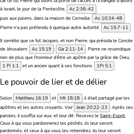
car ce fut Pierre qui ouvrit la porte de l’accès à l’Évangile d’abord
à Israël, le jour de la Pentecôte,
Ac 2:38-42
puis aux païens, dans la maison de Corneille.
Ac 10:34-48
Pierre n’a pas prétendu à quelque autre autorité.
Ac 15:7-11
Il semble que ce fut Jacques, et non Pierre, qui présida le Concile
de Jérusalem.
Ac 15:19
;
Ga 2:11-14
. Pierre ne revendique
rien de plus que
l’honneur d’être un apôtre par la grâce de Dieu
,
1 Pi 1:1
et
un ancien quant à ses fonctions.
1Pi 5:1
Le pouvoir de lier et de délier
Selon
Matthieu 16:19
et
Mt 18:18
, il était partagé par les
apôtres et les autres croyants.
Voir
Jean 20:22-23
:
Après ces
paroles, il souffla sur eux, et leur dit: Recevez le
Saint–Esprit
.
Ceux à qui vous pardonnerez les péchés, ils leur seront
pardonnés; et ceux à qui vous les retiendrez, ils leur seront