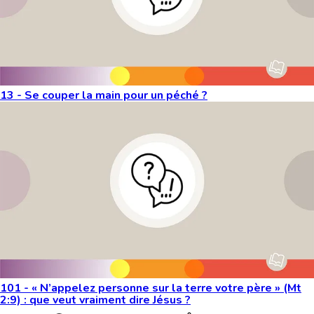
13 - Se couper la main pour un péché ?
101 - « N’appelez personne sur la terre votre père » (Mt
2:9) : que veut vraiment dire Jésus ?