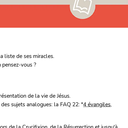
a liste de ses miracles.
en pensez-vous ?
résentation de la vie de Jésus.
 des sujets analogues: la FAQ 22: "
4 évangiles,
ors de la Crucifixion, de
la Résurrection
et jusqu'à