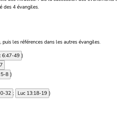
é des 4 évangiles.
, puis les références dans les autres évangiles.
c 6:47-49
)
17
:5-8
)
30-32
;
Luc 13:18-19
)