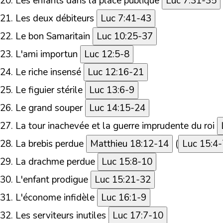
20.
Les enfants dans la place publique
Luc 7:31-35
21.
Les deux débiteurs
Luc 7:41-43
22.
Le bon Samaritain
Luc 10:25-37
23.
L'ami importun
Luc 12:5-8
24.
Le riche insensé
Luc 12:16-21
25.
Le figuier stérile
Luc 13:6-9
26.
Le grand souper
Luc 14:15-24
27.
La tour inachevée et la guerre imprudente du roi
28.
La brebis perdue
Matthieu 18:12-14
(
Luc 15:4-
29.
La drachme perdue
Luc 15:8-10
30.
L'enfant prodigue
Luc 15:21-32
31.
L'économe infidèle
Luc 16:1-9
32.
Les serviteurs inutiles
Luc 17:7-10