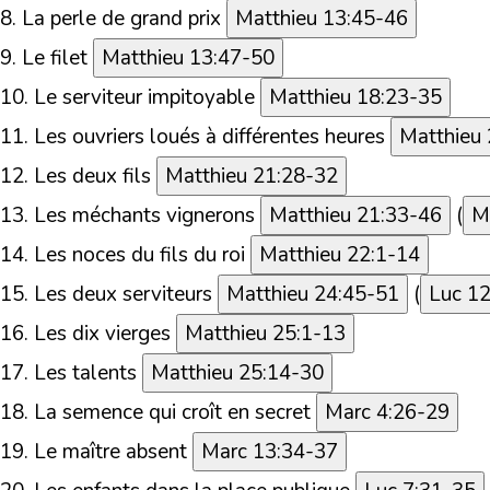
8.
La perle de grand prix
Matthieu 13:45-46
9.
Le filet
Matthieu 13:47-50
10.
Le serviteur impitoyable
Matthieu 18:23-35
11.
Les ouvriers loués à différentes heures
Matthieu 
12.
Les deux fils
Matthieu 21:28-32
13.
Les méchants vignerons
Matthieu 21:33-46
(
M
14.
Les noces du fils du roi
Matthieu 22:1-14
15.
Les deux serviteurs
Matthieu 24:45-51
(
Luc 1
16.
Les dix vierges
Matthieu 25:1-13
17.
Les talents
Matthieu 25:14-30
18.
La semence qui croît en secret
Marc 4:26-29
19.
Le maître absent
Marc 13:34-37