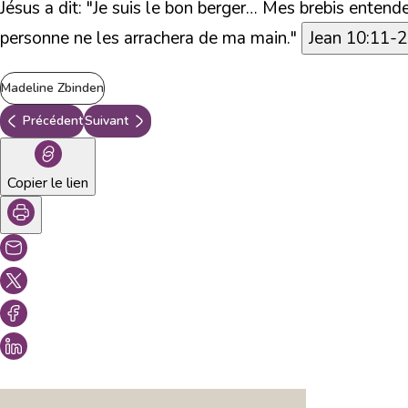
Jésus a dit:
"Je suis le bon berger… Mes brebis entenden
personne ne les arrachera de ma main."
Jean 10:11-
Madeline Zbinden
Précédent
Suivant
Copier le lien
Vous aimeriez peut-être aussi...