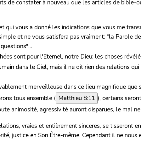
s de constater à nouveau que les articles de bible-ou
 et qui vous a donné les indications que vous me tran
mple et ne vous satisfera pas vraiment: "la Parole de
questions"...
ées sont pour l'Eternel, notre Dieu; les choses révélé
ain dans le Ciel, mais il ne dit rien des relations qu
oyablement merveilleuse dans ce lieu magnifique que se
erons tous ensemble (
Matthieu 8:11
), certains seron
e animosité, agressivité auront disparues, le mal ne s
ations, vraies et entièrement sincères, se tisseront ent
rité, justice en Son Être-même. Cependant il ne nous 