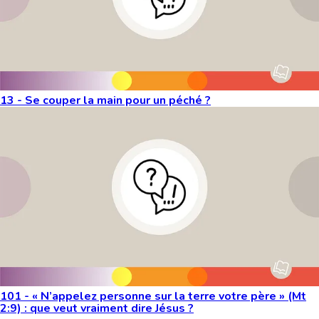
13 - Se couper la main pour un péché ?
101 - « N’appelez personne sur la terre votre père » (Mt
2:9) : que veut vraiment dire Jésus ?