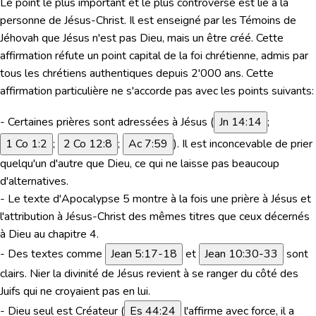
Le point le plus important et le plus controversé est lié à la
personne de Jésus-Christ. Il est enseigné par les Témoins de
Jéhovah que Jésus n'est pas Dieu, mais un être créé. Cette
affirmation réfute un point capital de la foi chrétienne, admis par
tous les chrétiens authentiques depuis 2'000 ans. Cette
affirmation particulière ne s'accorde pas avec les points suivants:
- Certaines prières sont adressées à Jésus (
Jn 14:14
;
1 Co 1:2
;
2 Co 12:8
;
Ac 7:59
). Il est inconcevable de prier
quelqu'un d'autre que Dieu, ce qui ne laisse pas beaucoup
d'alternatives.
- Le texte d'Apocalypse 5 montre à la fois une prière à Jésus et
l'attribution à Jésus-Christ des mêmes titres que ceux décernés
à Dieu au chapitre 4.
-
Des textes comme
Jean 5:17-18
et
Jean 10:30-33
sont
clairs. Nier la divinité de Jésus revient à se ranger du côté des
Juifs qui ne croyaient pas en lui.
- Dieu seul est Créateur (
Es 44:24
l'affirme avec force, il a