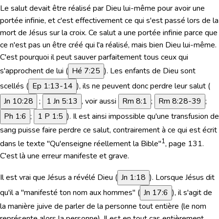
Le salut devait être réalisé par Dieu lui-même pour avoir une
portée infinie, et c'est effectivement ce qui s'est passé lors de la
mort de Jésus sur la croix. Ce salut a une portée infinie parce que
ce n'est pas un être créé qui l'a réalisé, mais bien Dieu lui-même.
C'est pourquoi il peut sauver parfaitement tous ceux qui
s'approchent de lui (
Hé 7:25
). Les enfants de Dieu sont
scellés (
Ep 1:13-14
), ils ne peuvent donc perdre leur salut (
Jn 10:28
;
1 Jn 5:13
,
voir aussi
Rm 8:1
;
Rm 8:28-39
;
Ph 1:6
;
1 P 1:5
). Il est ainsi impossible qu'une transfusion de
sang puisse faire perdre ce salut, contrairement à ce qui est écrit
1
dans le texte "Qu'enseigne réellement la Bible"
, page 131.
C'est là une erreur manifeste et grave.
Il est vrai que Jésus a révélé Dieu (
Jn 1:18
). Lorsque Jésus dit
qu'il a "manifesté ton nom aux hommes" (
Jn 17:6
), il s'agit de
la manière juive de parler de la personne tout entière (le nom
représente alors la personne). Il est en tout cas entièrement