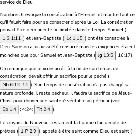
service de Dieu.
Nombres 6 évoque la consécration à l'Eternel, et montre tout ce
qu'il fallait faire pour se consacrer d'après la Loi. La consécration
pouvait être permanente ou limitée dans le temps. Samuel (
1 S 1:11
) et Jean-Baptiste (
Lc 1:15
) ont été consacrés à
Dieu. Samson a lui aussi été consacré mais les exigences étaient
moindres que pour Samuel et Jean-Baptiste (
Jg 13:5
; 16:17).
On remarque que le «consacré», à la fin de son temps de
consécration, devait offrir un sacrifice pour le péché (
Nb 6:13-14
). Son temps de consécration n'a pas changé sa
nature profonde, il reste pécheur. Il faudra le sacrifice de Jésus-
Christ pour donner une sainteté véritable au pécheur (
voir
Ep 1:4
; 4:24;
Tit 2:4
).
Le croyant du Nouveau Testament fait partie d'un peuple de
prêtres (
1 P 2:9
), appelé à être saint comme Dieu est saint (