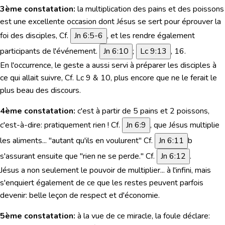
3ème constatation:
la multiplication des pains et des poissons
est une excellente occasion dont Jésus se sert pour éprouver la
foi des disciples, Cf.
Jn 6:5-6
, et les rendre également
participants de l'événement.
Jn 6:10
;
Lc 9:13
, 16.
En l'occurrence, le geste a aussi servi à préparer les disciples à
ce qui allait suivre, Cf. Lc 9 & 10, plus encore que ne le ferait le
plus beau des discours.
4ème constatation:
c'est à partir de 5 pains et 2 poissons,
c'est-à-dire: pratiquement rien ! Cf.
Jn 6:9
, que Jésus multiplie
les aliments...
"autant qu'ils en voulurent"
Cf.
Jn 6:11
b
s'assurant ensuite que
"rien ne se perde."
Cf.
Jn 6:12
.
Jésus a non seulement le pouvoir de multiplier... à l'infini, mais
s'enquiert également de ce que les restes peuvent parfois
devenir: belle leçon de respect et d'économie.
5ème constatation:
à la vue de ce miracle, la foule déclare: