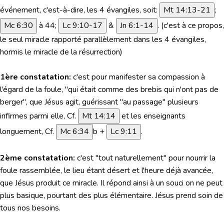
événement, c'est-à-dire, les 4 évangiles, soit:
Mt 14:13-21
;
Mc 6:30
à 44;
Lc 9:10-17
&
Jn 6:1-14
. (c'est à ce propos,
le seul miracle rapporté parallèlement dans les 4 évangiles,
hormis le miracle de la résurrection)
1ère constatation:
c'est pour manifester sa compassion à
l'égard de la foule,
"qui était comme des brebis qui n'ont pas de
berger"
, que Jésus agit, guérissant "au passage" plusieurs
infirmes parmi elle, Cf.
Mt 14:14
et les enseignants
longuement, Cf.
Mc 6:34
b +
Lc 9:11
.
2ème constatation:
c'est "tout naturellement" pour nourrir la
foule rassemblée, le lieu étant désert et l'heure déjà avancée,
que Jésus produit ce miracle. Il répond ainsi à un souci on ne peut
plus basique, pourtant des plus élémentaire. Jésus prend soin de
tous nos besoins.