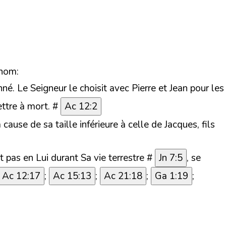
 nom:
nné. Le Seigneur le choisit avec Pierre et Jean pour les
ttre à mort. #
Ac 12:2
 cause de sa taille inférieure à celle de Jacques, fils
t pas en Lui durant Sa vie terrestre #
Jn 7:5
, se
Ac 12:17
;
Ac 15:13
;
Ac 21:18
;
Ga 1:19
;