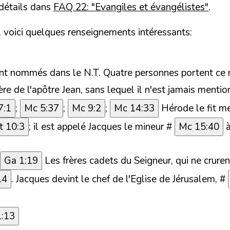
 détails dans
FAQ 22: "Evangiles et évangélistes"
.
s, voici quelques renseignements intéressants:
sont nommés dans le N.T.
Quatre personnes
portent ce
ère de l'apôtre Jean, sans lequel il n'est jamais mentio
7:1
;
Mc 5:37
;
Mc 9:2
;
Mc 14:33
Hérode le fit me
t 10:3
; il est appelé Jacques le mineur #
Mc 15:40
à
Ga 1:19
Les frères cadets du Seigneur, qui ne cruren
14
. Jacques devint le chef de l'Eglise de Jérusalem, #
1:13