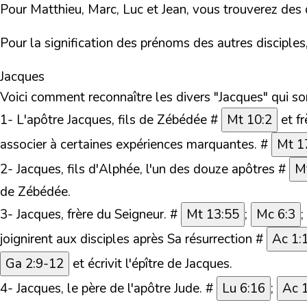
Pour
Matthieu, Marc, Luc et Jean
, vous trouverez des
Pour la signification des prénoms des autres disciple
Jacques
Voici comment reconnaître les divers "Jacques" qui 
1- L'apôtre Jacques, fils de Zébédée #
Mt 10:2
et fr
associer à certaines expériences marquantes. #
Mt 1
2- Jacques, fils d'Alphée, l'un des douze apôtres #
M
de Zébédée.
3- Jacques, frère du Seigneur. #
Mt 13:55
;
Mc 6:3
;
joignirent aux disciples après Sa résurrection #
Ac 1:
Ga 2:9-12
et écrivit l'épître de Jacques.
4- Jacques, le père de l'apôtre Jude. #
Lu 6:16
;
Ac 