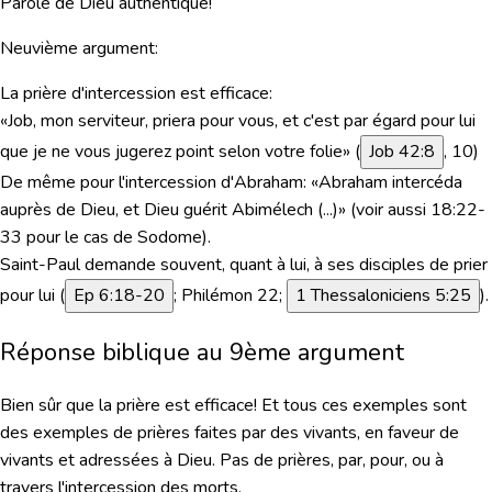
Parole de Dieu authentique!
Neuvième argument:
La prière d'intercession est efficace:
«Job, mon serviteur, priera pour vous, et c'est par égard pour lui
que je ne vous jugerez point selon votre folie» (
Job 42:8
, 10)
De même pour l'intercession d'Abraham: «Abraham intercéda
auprès de Dieu, et Dieu guérit Abimélech (...)» (
voir aussi 18:22-
33
pour le cas de Sodome).
Saint-Paul demande souvent, quant à lui, à ses disciples de prier
pour lui (
Ep 6:18-20
; Philémon 22;
1 Thessaloniciens 5:25
).
Réponse biblique au 9ème argument
Bien sûr que la prière est efficace!
Et tous ces exemples sont
des exemples de
prières faites par des vivants, en faveur de
vivants
et adressées à Dieu. Pas de prières, par, pour, ou à
travers l'intercession des morts.