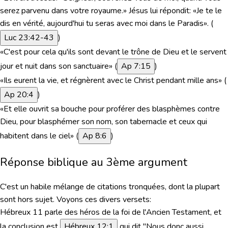
serez parvenu dans votre royaume.» Jésus lui répondit: «Je te le
dis en vérité, aujourd'hui tu seras avec moi dans le Paradis». (
Luc 23:42-43
)
«C'est pour cela qu'ils sont devant le trône de Dieu et le servent
jour et nuit dans son sanctuaire» (
Ap 7:15
)
«Ils eurent la vie, et régnèrent avec le Christ pendant mille ans» (
Ap 20:4
)
«Et elle ouvrit sa bouche pour proférer des blasphèmes contre
Dieu, pour blasphémer son nom, son tabernacle et ceux qui
habitent dans le ciel» (
Ap 8:6
)
Réponse biblique au 3ème argument
C'est un habile mélange de citations tronquées
, dont la plupart
sont hors sujet. Voyons ces divers versets:
Hébreux 11
parle des héros de la foi de l'Ancien Testament, et
la conclusion est
Hébreux 12:1
qui dit
"Nous donc aussi,