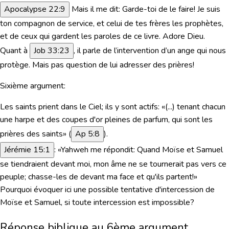
Apocalypse 22:9
Mais il me dit: Garde-toi de le faire! Je suis
ton compagnon de service, et celui de tes frères les prophètes,
et de ceux qui gardent les paroles de ce livre. Adore Dieu.
Quant à
Job 33:23
, il parle de l’intervention d’un ange qui nous
protège. Mais
pas question de lui adresser des prières!
Sixième argument:
Les saints prient dans le Ciel; ils y sont actifs: «(...) tenant chacun
une harpe et des coupes d'or pleines de parfum, qui sont les
prières des saints» (
Ap 5:8
).
Jérémie 15:1
: «Yahweh me répondit: Quand Moïse et Samuel
se tiendraient devant moi, mon âme ne se tournerait pas vers ce
peuple; chasse-les de devant ma face et qu'ils partent!»
Pourquoi évoquer ici une possible tentative d'intercession de
Moïse et Samuel, si toute intercession est impossible?
Réponse biblique au 6ème argument