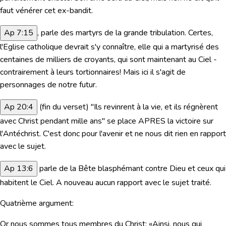
faut vénérer cet ex-bandit.
Ap 7:15
, parle des martyrs de la grande tribulation. Certes,
l'Eglise catholique devrait s'y connaître, elle qui a martyrisé des
centaines de milliers de croyants, qui sont maintenant au Ciel -
contrairement à leurs tortionnaires! Mais ici il s'agit de
personnages de notre futur.
Ap 20:4
(fin du verset)
"Ils revinrent à la vie, et ils régnèrent
avec Christ pendant mille ans"
se place APRES la victoire sur
l'Antéchrist. C'est donc pour l'avenir et ne nous dit rien en rapport
avec le sujet.
Ap 13:6
parle de la
Bête blasphémant contre Dieu
et ceux qui
habitent le Ciel.
A nouveau aucun rapport avec le sujet traité.
Quatrième argument:
Or nous sommes tous membres du Christ: «Ainsi, nous qui