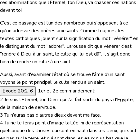
ces abominations que l’Eternel, ton Dieu, va chasser ces nations
devant toi.
C'est ce passage est l'un des nombreux qui s'opposent à ce
qu'on adresse des prières aux saints. Comme toujours, les
textes catholiques jouent sur la signification du mot "
vénérer
" en
le distinguant du mot "
adorer
". Larousse dit que vénérer c'est
"
rendre à Dieu, à un saint, le culte qui lui est dû
". Il s'agit donc
bien de
rendre un culte à un saint
.
Aussi, avant d'examiner l'état où se trouve l'âme d'un saint,
voyons le point principal:
le culte rendu à un saint.
Exode 20:2-6
,
1er et 2e commandement:
2 Je suis l’Eternel, ton Dieu, qui t’ai fait sortir du pays d’Egypte,
de la maison de servitude.
3 Tu n’auras pas d’autres dieux devant ma face.
4 Tu ne te feras point d’image taillée, ni de représentation
quelconque des choses qui sont en haut dans les cieux, qui sont
en bas sur la terre, et qui sont dans les eaux plus bas que la