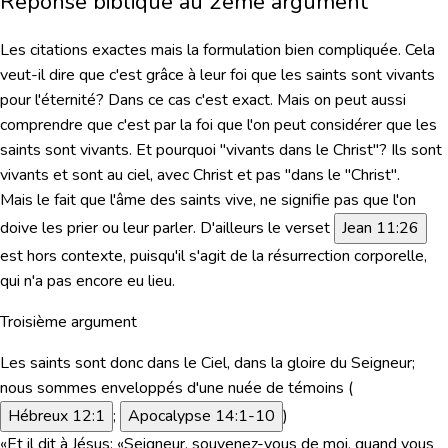
Réponse biblique au 2ème argument
Les citations exactes mais la formulation bien compliquée. Cela
veut-il dire que c'est grâce à leur foi que les saints sont vivants
pour l'éternité? Dans ce cas c'est exact. Mais on peut aussi
comprendre que c'est par la foi que l'on peut considérer que les
saints sont vivants. Et pourquoi "vivants
dans
le Christ"? Ils sont
vivants et sont au ciel,
avec
Christ et pas "
dans le
"Christ".
Mais le fait que l'âme des saints vive, ne signifie pas que l'on
doive les prier ou leur parler.
D'ailleurs le verset
Jean 11:26
est hors contexte, puisqu'il s'agit de la résurrection
corporelle
,
qui n'a pas encore eu lieu.
Troisième argument
Les saints sont donc dans le Ciel, dans la gloire du Seigneur;
nous sommes enveloppés d'une nuée de témoins (
Hébreux 12:1
;
Apocalypse 14:1-10
)
«Et il dit à Jésus: «Seigneur, souvenez-vous de moi, quand vous