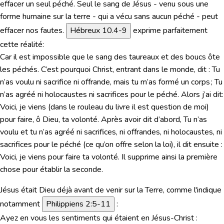
effacer un seul péché. Seul le sang de Jésus - venu sous une
forme humaine sur la terre - qui a vécu sans aucun péché - peut
effacer nos fautes.
Hébreux 10.4-9
exprime parfaitement
cette réalité:
Car il est impossible que le sang des taureaux et des boucs ôte
les péchés. C’est pourquoi Christ, entrant dans le monde, dit : Tu
n’as voulu ni sacrifice ni offrande, mais tu m’as formé un corps ; Tu
n’as agréé ni holocaustes ni sacrifices pour le péché. Alors j’ai dit:
Voici, je viens (dans le rouleau du livre il est question de moi)
pour faire, ô Dieu, ta volonté. Après avoir dit d’abord, Tu n’as
voulu et tu n’as agréé ni sacrifices, ni offrandes, ni holocaustes, ni
sacrifices pour le péché (ce qu’on offre selon la loi), il dit ensuite :
Voici, je viens pour faire ta volonté. Il supprime ainsi la première
chose pour établir la seconde.
Jésus était Dieu déjà avant
de venir sur la Terre,
comme l'indique
notamment
Philippiens 2:5-11
:
Ayez en vous les sentiments qui étaient en Jésus-Christ :