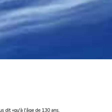
us dit
«qu'à l'âge de 130 ans,