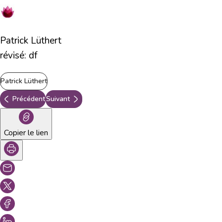
Patrick Lüthert
révisé: df
Patrick Lüthert
Précédent
Suivant
Copier le lien