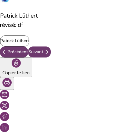
Patrick Lüthert
révisé: df
Patrick Lüthert
Précédent
Suivant
Copier le lien