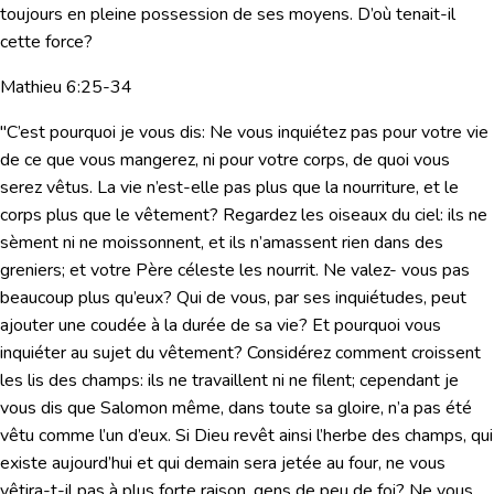
toujours en pleine possession de ses moyens. D’où tenait-il
cette force?
Mathieu 6:25-34
"C’est pourquoi je vous dis: Ne vous inquiétez pas pour votre vie
de ce que vous mangerez, ni pour votre corps, de quoi vous
serez vêtus. La vie n’est-elle pas plus que la nourriture, et le
corps plus que le vêtement? Regardez les oiseaux du ciel: ils ne
sèment ni ne moissonnent, et ils n’amassent rien dans des
greniers; et votre Père céleste les nourrit. Ne valez- vous pas
beaucoup plus qu’eux? Qui de vous, par ses inquiétudes, peut
ajouter une coudée à la durée de sa vie? Et pourquoi vous
inquiéter au sujet du vêtement? Considérez comment croissent
les lis des champs: ils ne travaillent ni ne filent; cependant je
vous dis que Salomon même, dans toute sa gloire, n’a pas été
vêtu comme l’un d’eux. Si Dieu revêt ainsi l’herbe des champs, qui
existe aujourd’hui et qui demain sera jetée au four, ne vous
vêtira-t-il pas à plus forte raison, gens de peu de foi? Ne vous