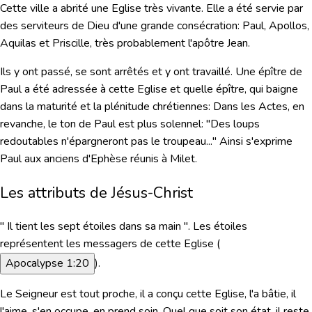
Cette ville a abrité une Eglise très vivante. Elle a été servie par
des serviteurs de Dieu d'une grande consécration: Paul, Apollos,
Aquilas et Priscille, très probablement l'apôtre Jean.
Ils y ont passé, se sont arrêtés et y ont travaillé. Une épître de
Paul a été adressée à cette Eglise et quelle épître, qui baigne
dans la maturité et la plénitude chrétiennes: Dans les Actes, en
revanche, le ton de Paul est plus solennel: "Des loups
redoutables n'épargneront pas le troupeau..." Ainsi s'exprime
Paul aux anciens d'Ephèse réunis à Milet.
Les attributs de Jésus-Christ
" Il tient les sept étoiles dans sa main "
. Les étoiles
représentent les messagers de cette Eglise (
Apocalypse 1:20
).
Le Seigneur est tout proche, il a conçu cette Eglise, l'a bâtie, il
l'aime, s'en occupe, en prend soin. Quel que soit son état, il reste