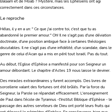
Balaam et de Moab ? Mystère, mais les Ephésiens ont agi
correctement dans ces circonstances.
Le reproche
Hélas, il y en a un:
" Ce que j'ai contre toi, c'est que tu as
abandonné le premier amour."
Oh! Il ne s'agit pas d'une déviation
doctrinale, d'une position ambiguë face à certaines théologies
discutables. Il ne s'agit pas d'une infidélité, d'un scandale, dans le
genre de celui d'Acan qui a mis en péril tout Israël. Pas du tout.
Au début, l'Eglise d'Ephèse a manifesté pour son Seigneur un
amour débordant. Le chapitre d'Actes 19 nous laisse le deviner.
Des miracles extraordinaires y furent accomplis. Des livres de
sorcellerie valant des fortunes ont été brûlés. Par la force du
Seigneur, la Parole se répandait efficacement. L'enseignement
de Paul dans l'école de Tyrannus -l'Institut Biblique d'Ephèse - le
passage des autres serviteurs de Dieu ont porté leurs fruits qui
ont dépassé le périmètre d'Ephèse. En conséquence, bien que