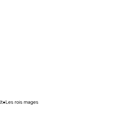
lt
•
Les rois mages