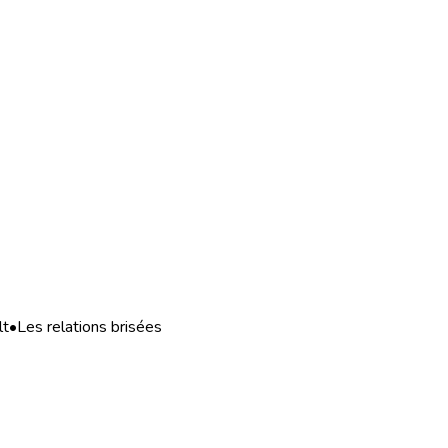
lt
•
Les relations brisées