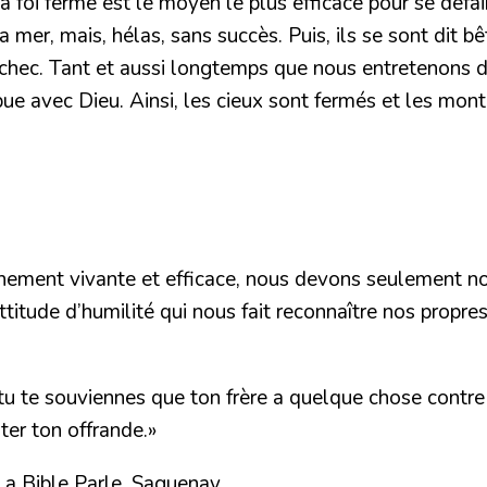
la foi ferme est le moyen le plus efficace pour se dé
a mer, mais, hélas, sans succès. Puis, ils se sont dit 
hec. Tant et aussi longtemps que nous entretenons de
ue avec Dieu. Ainsi, les cieux sont fermés et les mont
einement vivante et efficace, nous devons seulement n
ttitude d’humilité qui nous fait reconnaître nos propre
 tu te souviennes que ton frère a quelque chose contre t
nter ton offrande.»
a Bible Parle, Saguenay.