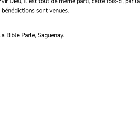
ir Dieu, il est tout de même parti, cette fois-ci, par 
es bénédictions sont venues.
a Bible Parle, Saguenay.