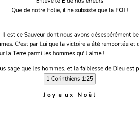
Enlève le
E
de nos erreurs
Que de notre Folie, il ne subsiste que la
FOI
!
Il est ce Sauveur dont nous avons désespérément besoin.
es. C'est par Lui que la victoire a été remportée et q
sur la Terre parmi les hommes qu'il aime !
plus sage que les hommes, et la faiblesse de Dieu est
1 Corinthiens 1:25
J o y e u x N o ë l