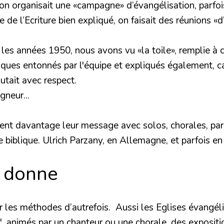
 on organisait une «campagne» d’évangélisation, parfois
 de l’Ecriture bien expliqué, on faisait des réunions «
les années 1950, nous avons vu «la toile», remplie à 
ues entonnés par l'équipe et expliqués également, car
utait avec respect.
gneur...
ent davantage leur message avec solos, chorales, parfo
xte biblique. Ulrich Parzany, en Allemagne, et parfois
e donne
ssir les méthodes d’autrefois. Aussi les Eglises évangé
", animés par un chanteur ou une chorale, des exposit