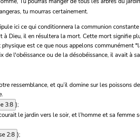
’homme, Tu pourras manger de tous les arbres du jardin
mangeras, tu mourras certainement.
ipule ici ce qui conditionnera la communion constante
 Dieu, il en résultera la mort. Cette mort signifie plu
 physique est ce que nous appelons communément "la 
x de l'obéissance ou de la désobéissance, il avait à sa
re ressemblance, et qu’il domine sur les poissons de la
e.
e 3:8
);
rcourait le jardin vers le soir, et l’homme et sa femme s
e 2:8
);