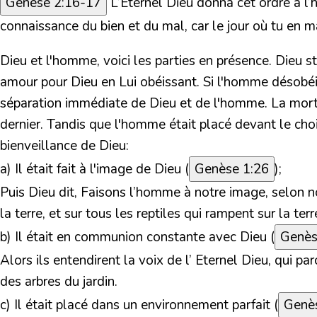
Genèse 2:16-17
L’Eternel Dieu donna cet ordre à l
connaissance du bien et du mal, car le jour où tu en 
Dieu et l'homme, voici les parties en présence.
Dieu st
amour pour Dieu en Lui obéissant. Si l'homme désobéit à
séparation immédiate de Dieu et de l'homme. La mort
dernier. Tandis que l'homme était placé devant le choi
bienveillance de Dieu:
a)
Il était fait à l'image de Dieu (
Genèse 1:26
);
Puis Dieu dit, Faisons l’homme à notre image, selon not
la terre, et sur tous les reptiles qui rampent sur la terr
b)
Il était en communion constante avec Dieu (
Genès
Alors ils entendirent la voix de l’ Eternel Dieu, qui pa
des arbres du jardin.
c)
Il était placé dans un environnement parfait (
Genès