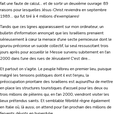
fait une faute de calcul… et de sortir un deuxième ouvrage:
89
raisons pour lesquelles Jésus-Christ reviendra en septembre
1989…
qui fut tiré à 4 millions d'exemplaires!
Tandis que ces lignes apparaissaient sur mon ordinateur, un
bulletin d'information annonçait que les Israéliens prenaient
sérieusement à cœur la menace d'une secte pernicieuse dont le
gourou préconise un suicide collectif, lui seul ressuscitant trois
jours après pour accueillir le Messie survenu subitement en l'an
2000 dans l'une des rues de Jérusalem! C'est dire…
Et partout on s'agite. Le peuple hébreu en premier lieu, puisque
malgré les tensions politiques dont il est l'enjeu, la
préoccupation prioritaire des Israéliens est aujourd'hui de mettre
en place les structures touristiques d'accueil pour les deux ou
trois millions de pèlerins qui, en l'an 2000, viendront visiter les
lieux prétendus saints. Et semblable fébrilité règne également
en Italie où, là aussi, on attend pour l'an prochain des millions de
fervents dévots en hyperdulie…